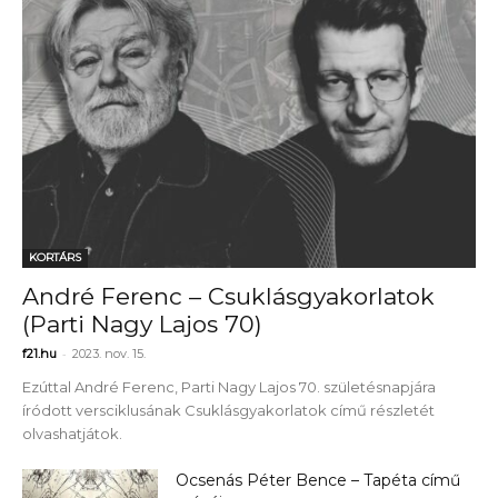
KORTÁRS
André Ferenc – Csuklásgyakorlatok
(Parti Nagy Lajos 70)
-
f21.hu
2023. nov. 15.
Ezúttal André Ferenc, Parti Nagy Lajos 70. születésnapjára
íródott versciklusának Csuklásgyakorlatok című részletét
olvashatjátok.
Ocsenás Péter Bence – Tapéta című