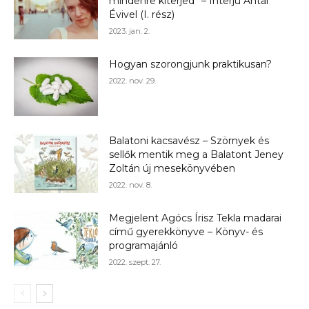
mindenre kiterjed” – Interjú Antal
Évivel (I. rész)
2023. jan. 2.
Hogyan szorongjunk praktikusan?
2022. nov. 29.
Balatoni kacsavész – Szörnyek és
sellők mentik meg a Balatont Jeney
Zoltán új mesekönyvében
2022. nov. 8.
Megjelent Agócs Írisz Tekla madarai
című gyerekkönyve – Könyv- és
programajánló
2022. szept. 27.