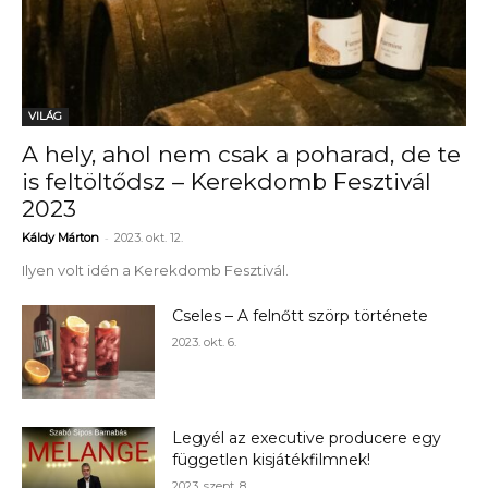
VILÁG
A hely, ahol nem csak a poharad, de te
is feltöltődsz – Kerekdomb Fesztivál
2023
-
Káldy Márton
2023. okt. 12.
Ilyen volt idén a Kerekdomb Fesztivál.
Cseles – A felnőtt szörp története
2023. okt. 6.
Legyél az executive producere egy
független kisjátékfilmnek!
2023. szept. 8.