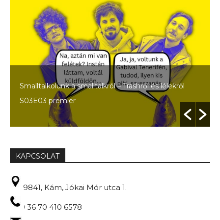
Smalltalkolunk a smalltalkról – Trashről és lélekről
S03E03 premier
KAPCSOLAT
9841, Kám, Jókai Mór utca 1.
+36 70 410 6578