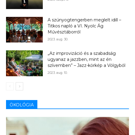
A szúnyogtengerben meglelt idill –
Titkos napló a VI. Nyolc Ág
Művésztáborról
2023. aug. 30.
„Az improvizáció és a szabadság
ugyanaz a jazzben, mint az én
szívemben” – Jazz-körkép a Völgyből
2023. aug. 10.
ÖKOLÓGIA