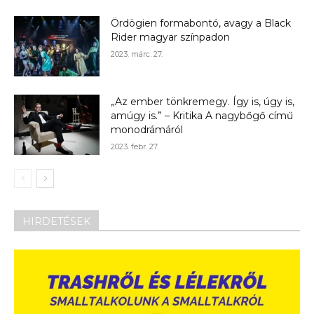
Ördögien formabontó, avagy a Black
Rider magyar színpadon
2023. márc. 27.
„Az ember tönkremegy. Így is, úgy is,
amúgy is.” – Kritika A nagybőgő című
monodrámáról
2023. febr. 27.
HIRDETÉSEK