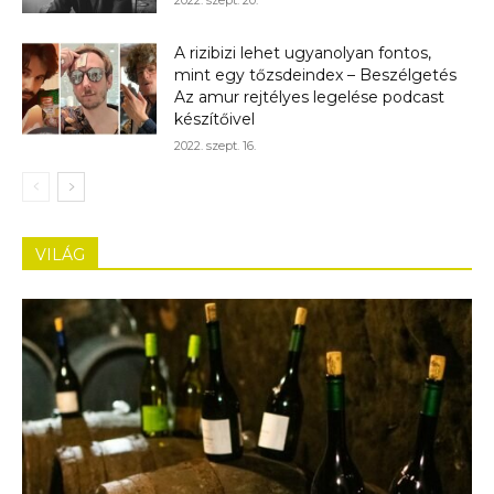
2022. szept. 20.
A rizibizi lehet ugyanolyan fontos,
mint egy tőzsdeindex – Beszélgetés
Az amur rejtélyes legelése podcast
készítőivel
2022. szept. 16.
VILÁG