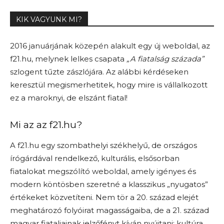
KIK VAGYUNK MI?
2016 januárjának közepén alakult egy új weboldal, az
f21.hu, melynek lelkes csapata
„A fiatalság százada”
szlogent tűzte zászlójára. Az alábbi kérdéseken
keresztül megismerhetitek, hogy mire is vállalkozott
ez a maroknyi, de elszánt fiatal!
Mi az az f21.hu?
A f21.hu egy szombathelyi székhelyű, de országos
írógárdával rendelkező, kulturális, elsősorban
fiatalokat megszólító weboldal, amely igényes és
modern köntösben szeretné a klasszikus „nyugatos”
értékeket közvetíteni. Nem tör a 20. század elejét
meghatározó folyóirat magasságaiba, de a 21. század
magyar fiataljainak jelzőfényt kíván nyújtani: kultúra