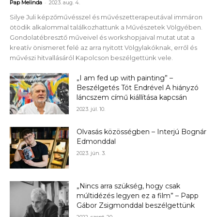
-
Pap Melinda
2023. aug. 4.
Silye Juli képzőművésszel és művészetterapeutával immáron
ötödik alkalommal találkozhattunk a Művészetek Völgyében.
Gondolatébresztő műveivel és workshopjaival mutat utat a
kreatív önismeret felé az arra nyitott Völgylakóknak, erről és
művészi hitvallásáról Kapolcson beszélgettünk vele.
„I am fed up with painting” –
Beszélgetés Tót Endrével A hiányzó
láncszem című kiállítása kapcsán
2023. júl. 10.
Olvasás közösségben – Interjú Bognár
Edmonddal
2023. jún. 3.
„Nincs arra szükség, hogy csak
múltidézés legyen ez a film” – Papp
Gábor Zsigmonddal beszélgettünk