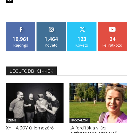
10,961
1,464
123
24
Rajongó
Követő
Követő
Feliratkozó
LEGUTÓBBI CIKKEK
ZENE
IRODALOM
XY – A 30Y új lemezéről
„A fordítók a világ