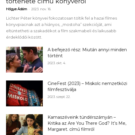
története című könyvéről
-
Hőgye Ádám
2023. nov. 16.
Lichter Péter könyvei fokozatosan töltik fel a hazai filmes
könyvpiacnak azt a hiányos, „mostoha” szekcióját, ami
eltüntetheti a szakadékot a film szakmabeli és laikusabb
érdeklődői között.
A befejező rész: Miután annyi minden
történt
2023. okt. 4.
CineFest (2023) – Miskolc nemzetközi
filmfesztiválja
2023. szept. 22.
Kamaszéveink tündérszárnyán –
Kritika az Are You There God? It’s Me,
Margaret. című filmről