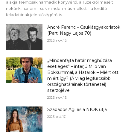
alakja. Nemcsak harmadik könyvéről, a Tüzekről mesélt
nekünk, hanem – sok minden más mellett – a fordító
feladatának jelentőségéről is.
André Ferenc – Csuklásgyakorlatok
(Parti Nagy Lajos 70)
2023. nov. 15.
„Mindenfajta határ meghúzása
esetleges” – interjú Milo van
Bokkummal, a Határok – Miért ott,
miért így? (A világ legfurcsább
országhatárainak történetei)
szerzőjével
2023. nov. 13.
Szabados Ági és a NIOK útja
2023. okt. 17.