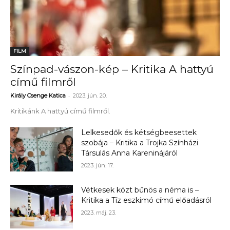
FILM
Színpad-vászon-kép – Kritika A hattyú
című filmről
-
Király Csenge Katica
2023. jún. 20.
Kritikánk A hattyú című filmről.
Lelkesedők és kétségbeesettek
szobája – Kritika a Trojka Színházi
Társulás Anna Kareninájáról
2023. jún. 17.
Vétkesek közt bűnös a néma is –
Kritika a Tíz eszkimó című előadásról
2023. máj. 23.