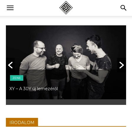
ZENE
XY – A 30Y új lemezéről
„
S
IRODALOM