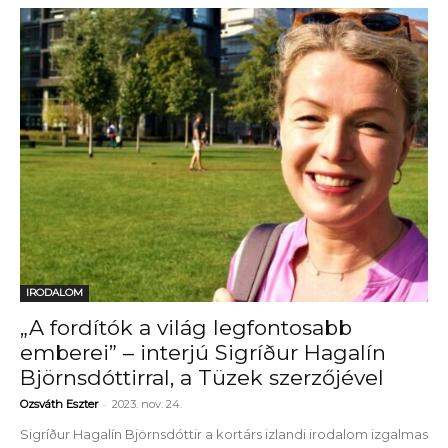
IRODALOM
„A fordítók a világ legfontosabb
emberei” – interjú Sigríður Hagalín
Björnsdóttirral, a Tüzek szerzőjével
-
Ozsváth Eszter
2023. nov. 24.
Sigríður Hagalín Björnsdóttir a kortárs izlandi irodalom izgalmas