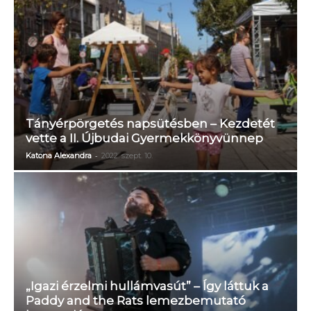
Tányérpörgetés napsütésben – Kezdetét
vette a II. Újbudai Gyermekkönyvünnep
-
Katona Alexandra
2022. szept. 10.
„Igazi érzelmi hullámvasút” – Így láttuk a
Paddy and the Rats lemezbemutató