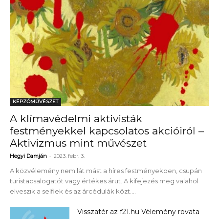
KÉPZŐMŰVÉSZET
A klímavédelmi aktivisták
festményekkel kapcsolatos akcióiról –
Aktivizmus mint művészet
-
Hegyi Damján
2023. febr. 3.
A közvélemény nem lát mást a híres festményekben, csupán
turistacsalogatót vagy értékes árut. A kifejezés meg valahol
elveszik a selfiek és az árcédulák közt....
Visszatér az f21.hu Vélemény rovata