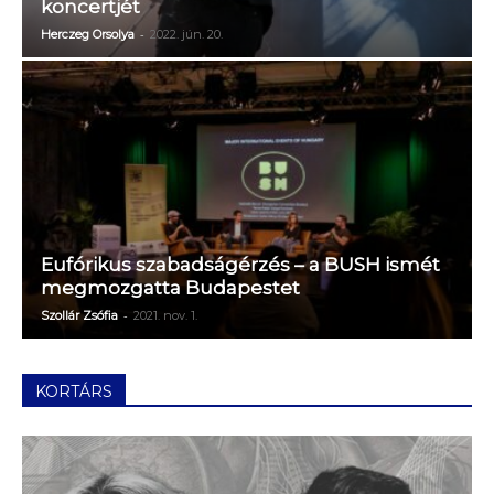
koncertjét
-
Herczeg Orsolya
2022. jún. 20.
Eufórikus szabadságérzés – a BUSH ismét
megmozgatta Budapestet
-
Szollár Zsófia
2021. nov. 1.
KORTÁRS