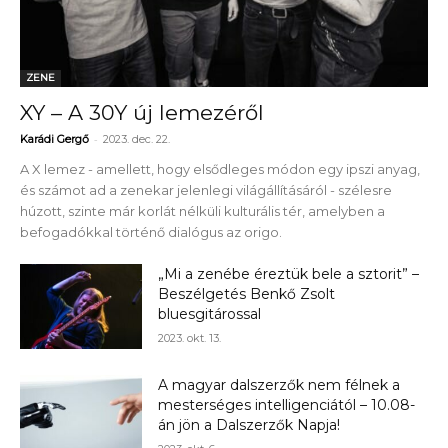
ZENE
XY – A 30Y új lemezéről
-
Karádi Gergő
2023. dec. 22.
A X lemez - amellett, hogy elsődleges módon egy ipszi anyag,
és számot ad a zenekar jelenlegi világállításáról - szélesre
húzott, szinte már korlát nélküli kulturális tér, amelyben a
befogadókkal történő dialógus az origo.
„Mi a zenébe éreztük bele a sztorit” –
Beszélgetés Benkő Zsolt
bluesgitárossal
2023. okt. 13.
A magyar dalszerzők nem félnek a
mesterséges intelligenciától – 10.08-
án jön a Dalszerzők Napja!