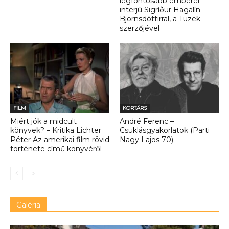
legfontosabb emberei” –
interjú Sigríður Hagalín
Björnsdóttirral, a Tüzek
szerzőjével
FILM
KORTÁRS
Miért jók a midcult
André Ferenc –
könyvek? – Kritika Lichter
Csuklásgyakorlatok (Parti
Péter Az amerikai film rövid
Nagy Lajos 70)
története című könyvéről
Galéria