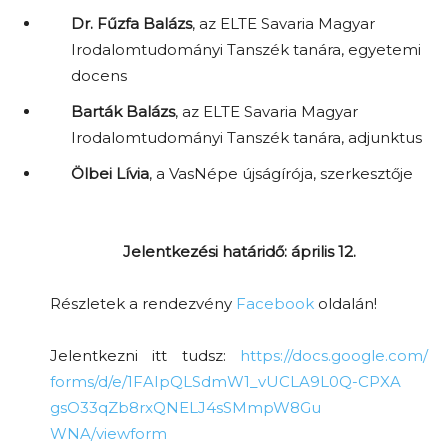
Dr. Fűzfa Balázs
, az ELTE Savaria Magyar
Irodalomtudományi Tanszék tanára, egyetemi
docens
Barták Balázs
, az ELTE Savaria Magyar
Irodalomtudományi Tanszék tanára, adjunktus
Ölbei Lívia
, a VasNépe újságírója, szerkesztője
Jelentkezési határidő: április 12.
Részletek a rendezvény
Facebook
oldalán!
Jelentkezni itt tudsz:
https://docs.google.com/
forms/d/e/
1FAIpQLSdmW1_vUCLA9L0Q-CPXA
gsO33qZb8rxQNELJ4sSMmpW8Gu
WNA/viewform