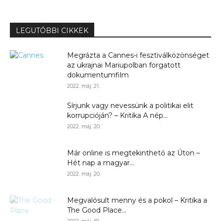
LEGUTÓBBI CIKKEK
Megrázta a Cannes-i fesztiválközönséget
az ukrajnai Mariupolban forgatott
dokumentumfilm
2022. máj. 21.
Sírjunk vagy nevessünk a politikai elit
korrupcióján? – Kritika A nép...
2022. máj. 20.
Már online is megtekinthető az Úton –
Hét nap a magyar...
2022. máj. 20.
Megvalósult menny és a pokol – Kritika a
The Good Place...