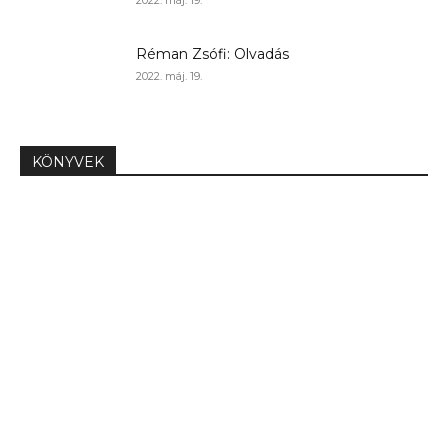
2022. máj. 19.
Réman Zsófi: Olvadás
2022. máj. 19.
KÖNYVEK