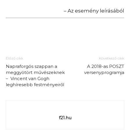
– Az esemény leírásából
Előző cikk
Következő cikk
Napraforgós szappan a
A 2018-as POSZT
meggyötört művészeknek
versenyprogramja
– Vincent van Gogh
leghíresebb festményeiről
f21.hu