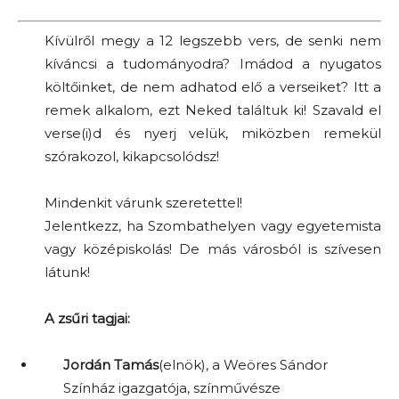
Kívülről megy a 12 legszebb vers, de senki nem
kíváncsi a tudományodra? Imádod a nyugatos
költőinket, de nem adhatod elő a verseiket? Itt a
remek alkalom, ezt Neked találtuk ki! Szavald el
verse(i)d és nyerj velük, miközben remekül
szórakozol, kikapcsolódsz!
Mindenkit várunk szeretettel!
Jelentkezz, ha Szombathelyen vagy egyetemista
vagy középiskolás! De más városból is szívesen
látunk!
A zsűri tagjai:
Jordán Tamás
(elnök), a Weöres Sándor
Színház igazgatója, színművésze