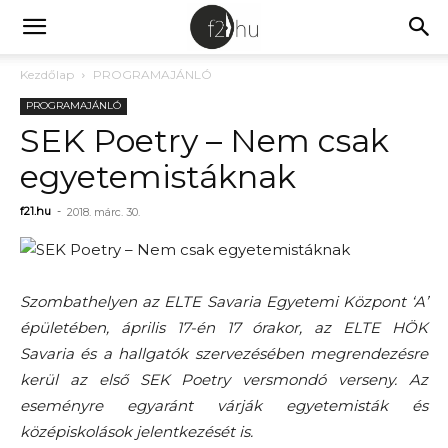
Kezdőlap
PROGRAMAJÁNLÓ
PROGRAMAJÁNLÓ
SEK Poetry – Nem csak
egyetemistáknak
f21.hu
-
2018. márc. 30.
Szombathelyen az ELTE Savaria Egyetemi Központ ‘A’
épületében, április 17-én 17 órakor, az ELTE HÖK
Savaria és a hallgatók szervezésében megrendezésre
kerül az első SEK Poetry versmondó verseny. Az
eseményre egyaránt várják
egyetemisták és
középiskolások jelentkezését is.