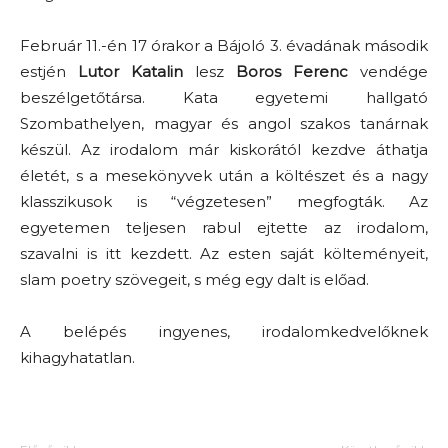
Február 11.-én 17 órakor a Bájoló 3. évadának második
estjén
Lutor Katalin
lesz
Boros Ferenc
vendége
beszélgetőtársa. Kata egyetemi hallgató
Szombathelyen, magyar és angol szakos tanárnak
készül. Az irodalom már kiskorától kezdve áthatja
életét, s a mesekönyvek után a költészet és a nagy
klasszikusok is “végzetesen” megfogták. Az
egyetemen teljesen rabul ejtette az irodalom,
szavalni is itt kezdett. Az esten saját költeményeit,
slam poetry szövegeit, s még egy dalt is előad.
A belépés ingyenes, irodalomkedvelőknek
kihagyhatatlan.