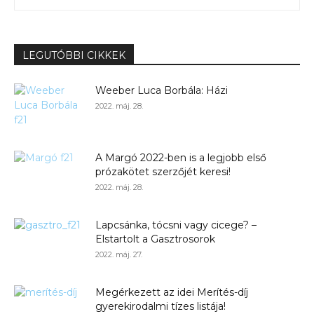
LEGUTÓBBI CIKKEK
Weeber Luca Borbála: Házi
2022. máj. 28.
A Margó 2022-ben is a legjobb első
prózakötet szerzőjét keresi!
2022. máj. 28.
Lapcsánka, tócsni vagy cicege? –
Elstartolt a Gasztrosorok
2022. máj. 27.
Megérkezett az idei Merítés-díj
gyerekirodalmi tízes listája!