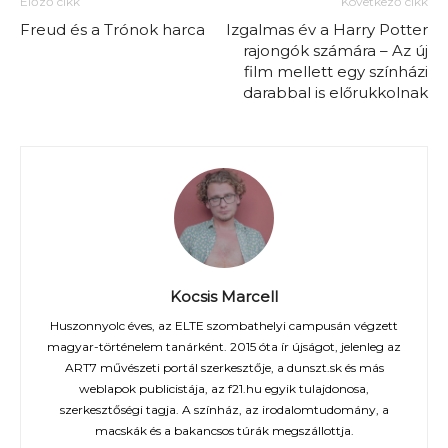
Előző cikk
Következő cikk
Freud és a Trónok harca
Izgalmas év a Harry Potter
rajongók számára – Az új
film mellett egy színházi
darabbal is előrukkolnak
Kocsis Marcell
Huszonnyolc éves, az ELTE szombathelyi campusán végzett
magyar-történelem tanárként. 2015 óta ír újságot, jelenleg az
ART7 művészeti portál szerkesztője, a dunszt.sk és más
weblapok publicistája, az f21.hu egyik tulajdonosa,
szerkesztőségi tagja. A színház, az irodalomtudomány, a
macskák és a bakancsos túrák megszállottja.