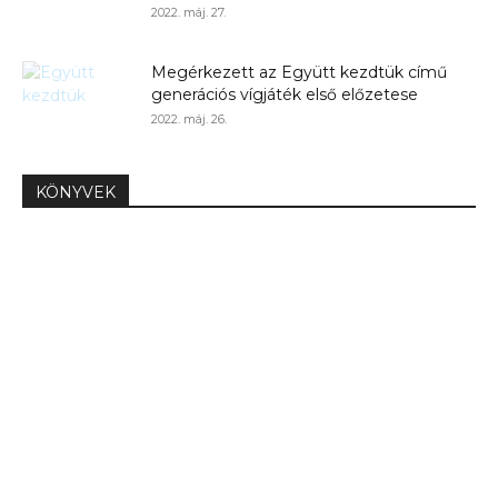
2022. máj. 27.
Megérkezett az Együtt kezdtük című
generációs vígjáték első előzetese
2022. máj. 26.
KÖNYVEK