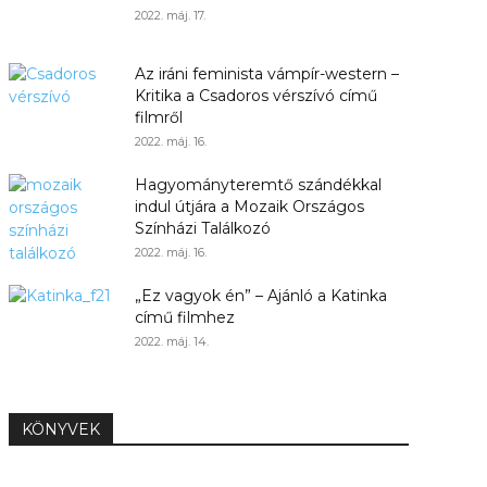
2022. máj. 17.
Az iráni feminista vámpír-western –
Kritika a Csadoros vérszívó című
filmről
2022. máj. 16.
Hagyományteremtő szándékkal
indul útjára a Mozaik Országos
Színházi Találkozó
2022. máj. 16.
„Ez vagyok én” – Ajánló a Katinka
című filmhez
2022. máj. 14.
KÖNYVEK