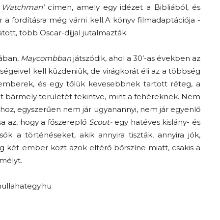
a Watchman’
címen, amely egy idézet a Bibliából, és
 a fordításra még várni kell.A könyv filmadaptációja -
tott, több Oscar-díjjal jutalmazták.
jában,
Maycombban
játszódik, ahol a 30’-as években az
eivel kell küzdeniük, de virágkorát éli az a többség
 emberek, és egy tőlük kevesebbnek tartott réteg, a
let bármely területét tekintve, mint a fehéreknek. Nem
ághoz, egyszerűen nem jár ugyanannyi, nem jár egyenlő
a az, hogy a főszereplő
Scout-
egy hatéves kislány- és
k a történéseket, akik annyira tiszták, annyira jók,
 két ember közt azok eltérő bőrszíne miatt, csakis a
mélyt.