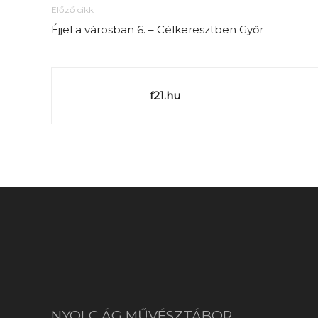
Előző cikk
Éjjel a városban 6. – Célkeresztben Győr
f21.hu
NYOLC ÁG MŰVÉSZTÁBOR