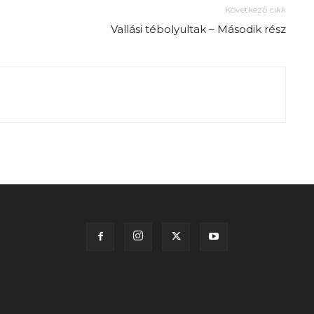
Következő cikk
Vallási tébolyultak – Második rész