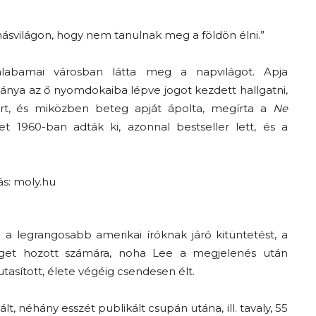
A
alabamai városban látta meg a napvilágot. Apja
lánya az ő nyomdokaiba lépve jogot kezdett hallgatni,
rt, és miközben beteg apját ápolta, megírta a
Ne
fiatalság
et 1960-ban adták ki, azonnal bestseller lett, és a
százada
a legrangosabb amerikai íróknak járó kitüntetést, a
rtséget hozott számára, noha Lee a megjelenés után
asított, élete végéig csendesen élt.
t, néhány esszét publikált csupán utána, ill. tavaly, 55