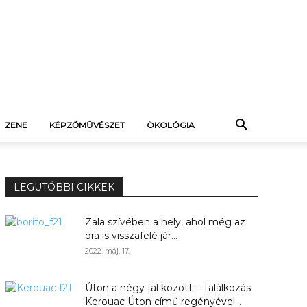
ZENE
KÉPZŐMŰVÉSZET
ÖKOLÓGIA
LEGUTÓBBI CIKKEK
Zala szívében a hely, ahol még az
óra is visszafelé jár...
2022. máj. 17.
Úton a négy fal között – Találkozás
Kerouac Úton című regényével...