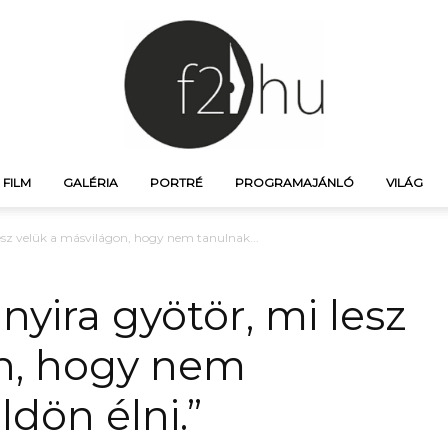
FILM
GALÉRIA
PORTRÉ
PROGRAMAJÁNLÓ
VILÁG
f21.hu
esz velük a másvilágon, hogy nem tanulnak...
nyira gyötör, mi lesz
on, hogy nem
–
dön élni.”