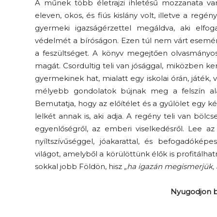
A műnek több életrajzi ihletésű mozzanata van,
eleven, okos, és fiús kislány volt, illetve a reg
gyermeki igazságérzettel megáldva, aki elfog
védelmét a bíróságon. Ezen túl nem várt esemény
a feszültséget. A könyv megejtően olvasmányos,
magát. Csordultig teli van jósággal, miközben k
gyermekinek hat, mialatt egy iskolai órán, játék
mélyebb gondolatok bújnak meg a felszín alat
Bemutatja, hogy az előítélet és a gyűlölet egy két
lelkét annak is, aki adja. A regény teli van bölc
egyenlőségről, az emberi viselkedésről. Lee az
nyíltszívűséggel, jóakarattal, és befogadók
világot, amelyből a körülöttünk élők is profitál
sokkal jobb Földön, hisz
„ha igazán megismerjük, 
Nyugodjon b