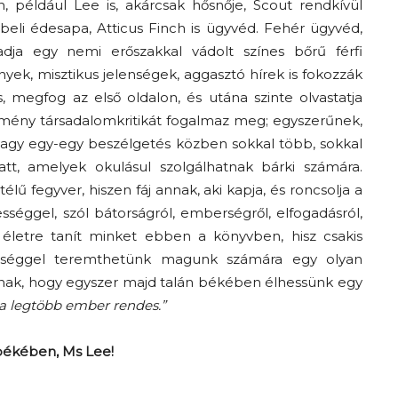
 például Lee is, akárcsak hősnője, Scout rendkívül
énybeli édesapa, Atticus Finch is ügyvéd. Fehér ügyvéd,
adja egy nemi erőszakkal vádolt színes bőrű férfi
ek, misztikus jelenségek, aggasztó hírek is fokozzák
 megfog az első oldalon, és utána szinte olvastatja
emény társadalomkritikát fogalmaz meg; egyszerűnek,
, vagy egy-egy beszélgetés közben sokkal több, sokkal
t, amelyek okulásul szolgálhatnak bárki számára.
élű fegyver, hiszen fáj annak, aki kapja, és roncsolja a
sességgel, szól bátorságról, emberségről, elfogadásról,
 életre tanít minket ebben a könyvben, hisz csakis
épességgel teremthetünk magunk számára egy olyan
hatnak, hogy egyszer majd talán békében élhessünk egy
a legtöbb ember rendes.”
ékében, Ms Lee!