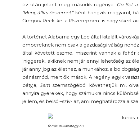
év után jelent meg második regénye
’Go Set 
’Menj, állíts őrszemet!’
-ként hangzik magyarul, bár
Gregory Peck-kel a főszerepben- is nagy sikert ara
A történet Alabama egy Lee által kitalált városká
embereknek nem csak a gazdasági válság nehézség
által követett eszme, miszerint vannak a fehér
’niggerek’, akiknek nem jár ennyi lehetőség az é
jár annyi jog az élethez, a munkához, a boldogs
bánásmód, mert ők mások. A regény egyik varázs
bátyja,
Jem
szemszögéből követhetjük mi, olvasó
annyira gyerekek, hogy számukra nincs különbség
jellem, és belső –szív- az, ami meghatározza a sze
forrás: nullahategy.hu