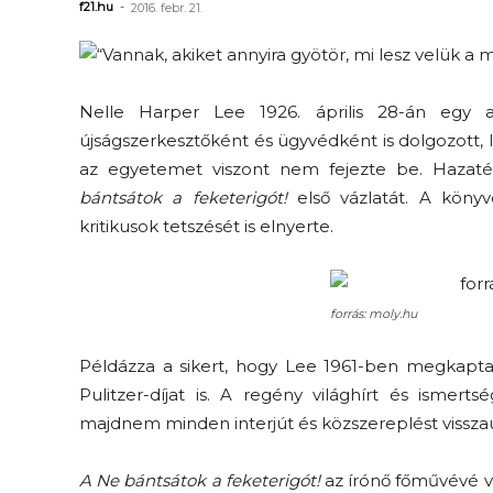
f21.hu
-
2016. febr. 21.
Nelle Harper Lee 1926. április 28-án egy 
újságszerkesztőként és ügyvédként is dolgozott, 
az egyetemet viszont nem fejezte be. Hazaté
bántsátok a feketerigót!
első vázlatát. A könyv
kritikusok tetszését is elnyerte.
forrás: moly.hu
Példázza a sikert, hogy Lee 1961-ben megkapta 
Pulitzer-díjat is. A regény világhírt és isme
majdnem minden interjút és közszereplést visszaut
A Ne bántsátok a feketerigót!
az írónő főművévé vál