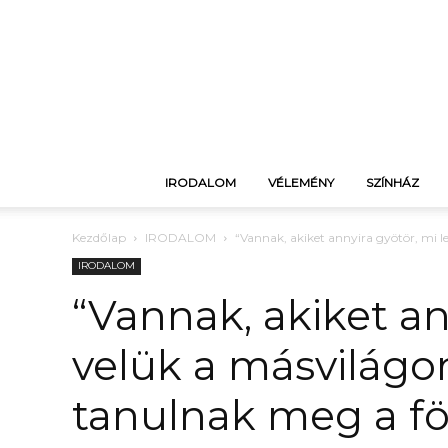
IRODALOM
VÉLEMÉNY
SZÍNHÁZ
Kezdőlap
IRODALOM
“Vannak, akiket annyira gyötör, mi l
IRODALOM
“Vannak, akiket an
velük a másvilág
tanulnak meg a föl