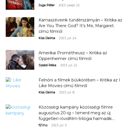
-
Juga Péter
2023. szept. 22.
Kamaszéveink tündérszárnyán – Kritika az
Are You There God? It’s Me, Margaret.
című filmről
-
Kiss Dalma
2023. júl. 24.
Amerikai Prométheusz – Kritika az
Oppenheimer című filmről
-
Szabó Réka
2023. júl. 22.
Felnőni a filmek bűvkörében – Kritika az I
Like Movies című filmről
-
Kiss Dalma
2023. júl. 8.
Közösségi kampány közösségi filmre
augusztus 20-ig – Ismerd meg az új
független rövidfilm-trilógia harmadik...
-
f21.hu
2023. júl. 5.