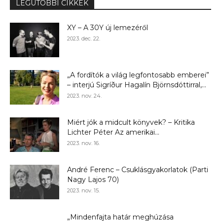
LEGUTÓBBI CIKKEK
XY – A 30Y új lemezéről
2023. dec. 22.
„A fordítók a világ legfontosabb emberei”
– interjú Sigríður Hagalín Björnsdóttirral,...
2023. nov. 24.
Miért jók a midcult könyvek? – Kritika
Lichter Péter Az amerikai...
2023. nov. 16.
André Ferenc – Csuklásgyakorlatok (Parti
Nagy Lajos 70)
2023. nov. 15.
„Mindenfajta határ meghúzása