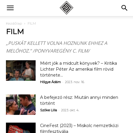
Kezdőlap
FILM
FILM
„PUSKÁT KELLETT VOLNA HOZNUNK EHHEZ A
MELÓHOZ.” /PONYVAREGÉNY C. FILM/
Miért jók a midcult könyvek? – Kritika
Lichter Péter Az amerikai film rövid
története...
-
Hőgye Ádám
2023. nov. 16.
A befejező rész: Miután annyi minden
történt
-
Szőke Lilla
2023. okt. 4.
CineFest (2023) – Miskolc nemzetközi
filmfesztiválja