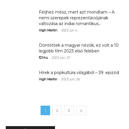
Férjhez mész, mert azt mondtam – A
nemi szerepek reprezentációjának
változása az indiai romantikus...
-
Vigh Martin
2023. júl. 4.
Döntöttek a magyar nézők, ez volt a 10
legjobb film 2023 első felében
-
f21.hu
2023. jún. 27.
Hírek a popkultúra világából – 39. epizód
-
Vigh Martin
2023. jún. 26.
1
2
3