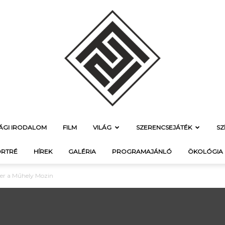
SÁGI IRODALOM
FILM
VILÁG
SZERENCSEJÁTÉK
SZ
f21.hu
RTRÉ
HÍREK
GALÉRIA
PROGRAMAJÁNLÓ
ÖKOLÓGIA
ker a Műhely Mozin
–