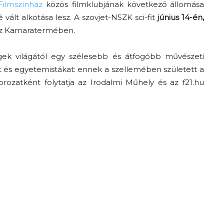
Filmszínház
közös filmklubjának következő állomása
vált alkotása lesz. A szovjet-NSZK sci-fit
június 14-én,
ház Kamaratermében.
gek világától egy szélesebb és átfogóbb művészeti
at és egyetemistákat: ennek a szellemében született a
rozatként folytatja az Irodalmi Műhely és az f21.hu