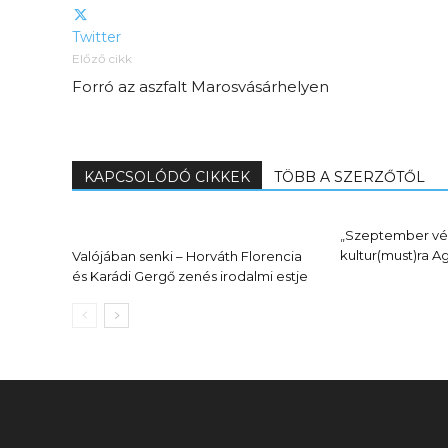
Twitter
Előző cikk
Forró az aszfalt Marosvásárhelyen
KAPCSOLÓDÓ CIKKEK
TÖBB A SZERZŐTŐL
Elveszítettük az
unatkozás képességét? –
„Szeptember vé
kultur(must)ra 
Valójában senki – Horváth Florencia
 és
Trashről és lélekről
és Karádi Gergő zenés irodalmi estje
er
S03E02 premier