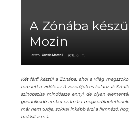
A Zónába készül
Mozin
Szerző:
Kocsis Marcell
-
2018. jún. 11.
Két férfi készül a Zónába, ahol a világ megszoko
tere lett a vidék: az ő vezetőjük és kalauzuk Sztal
szinopszisa mindössze ennyi, de olyan elementár
gondolkodó ember számára megkerülhetetlenek: az
már nem tudja, sokkal inkább érzi a filmnéző, hogy
tudósít a mű.