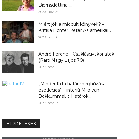
Björnsdóttirral,...
2023. nov. 24.
Miért jók a midcult könyvek? –
Kritika Lichter Péter Az amerikai...
2023. nov. 16.
André Ferenc – Csuklásgyakorlatok
(Parti Nagy Lajos 70)
2023. nov. 15.
„Mindenfajta határ meghúzása
esetleges” – interjú Milo van
Bokkummal, a Határok...
2023. nov. 13.
HIRDETÉSEK