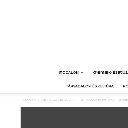
IRODALOM
GYERMEK- ÉS IFJÚ
TÁRSADALOM ÉS KULTÚRA
PO
Kezdőlap
PROGRAMAJÁNLÓ
A Zónába készülnek – Sztal