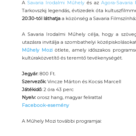
A
Savaria Irodalmi Műhely
és az
Agora-Savaria 
Tarkovszkij legendás, évtizedek óta kultuszfilmmé 
20:30-tól láthatja
a közönség a Savaria Filmszín
A Savaria Irodalmi Műhely célja, hogy a szöve
utazásra invitálja a szombathelyi középiskolások
Műhely Mozi
ötlete, amely időszakos programso
kultúraközvetítő és teremtő tevékenységét.
Jegyár:
800 Ft.
Szervezők:
Vincze Márton és Kocsis Marcell
Játékidő:
2 óra 43 perc
Nyelv:
orosz hang, magyar felirattal
Facebook-esemény
A Műhely Mozi további programjai: