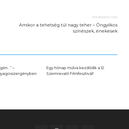
Következő cikk
Amikor a tehetség túl nagy teher – Öngyilkos
színészek, énekesek
Az f21-re költözik a
gén…” –
Egy hónap múlva kezdődik a 12.
Agyagosszergényben
Szemrevaló Filmfesztivál!
Trashről és lélekről –
Amurpodcast