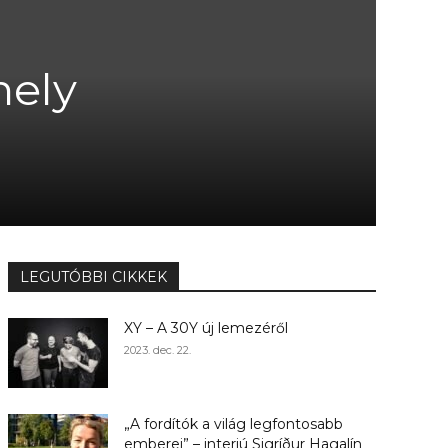
hely
LEGUTÓBBI CIKKEK
XY – A 30Y új lemezéről
2023. dec. 22.
„A fordítók a világ legfontosabb
emberei” – interjú Sigríður Hagalín