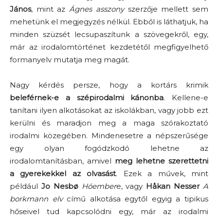
János
, mint az
Ágnes asszony
szerzője mellett sem
mehetünk el megjegyzés nélkül. Ebből is láthatjuk, ha
minden szüzsét lecsupaszítunk a szövegekről, egy,
már az irodalomtörténet kezdetétől megfigyelhető
formanyelv mutatja meg magát.
Nagy kérdés persze, hogy a kortárs krimik
beleférnek-e a szépirodalmi kánonba
. Kellene-e
tanítani ilyen alkotásokat az iskolákban, vagy jobb ezt
kerülni és maradjon meg a maga szórakoztató
irodalmi közegében. Mindenesetre a népszerűsége
egy olyan fogódzkodó lehetne az
irodalomtanításban, amivel
meg lehetne szerettetni
a gyerekekkel az olvasást
. Ezek a művek, mint
például
Jo Nesbø
Hóember
e, vagy
Håkan Nesser
A
borkmann elv
című alkotása egytől egyig a tipikus
hőseivel tud kapcsolódni egy, már az irodalmi