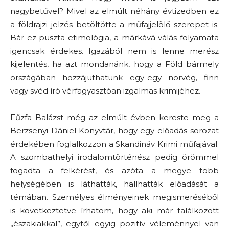
nagybetűvel? Mivel az elmúlt néhány évtizedben ez
a földrajzi jelzés betöltötte a műfajjelölő szerepet is.
Bár ez puszta etimológia, a márkává válás folyamata
igencsak érdekes. Igazából nem is lenne merész
kijelentés, ha azt mondanánk, hogy a Föld bármely
országában hozzájuthatunk egy-egy norvég, finn
vagy svéd író vérfagyasztóan izgalmas krimijéhez.
Fűzfa Balázst még az elmúlt évben kereste meg a
Berzsenyi Dániel Könyvtár, hogy egy előadás-sorozat
érdekében foglalkozzon a Skandináv Krimi műfajával.
A szombathelyi irodalomtörténész pedig örömmel
fogadta a felkérést, és azóta a megye több
helységében is láthatták, hallhatták előadását a
témában. Személyes élményeinek megismeréséből
is következtetve írhatom, hogy aki már találkozott
„északiakkal”, egytől egyig pozitív véleménnyel van