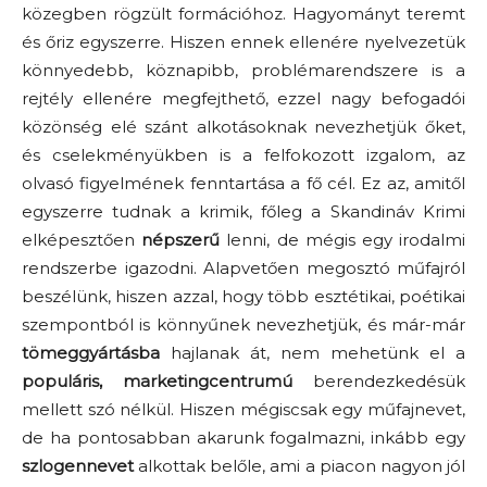
közegben rögzült formációhoz. Hagyományt teremt
és őriz egyszerre. Hiszen ennek ellenére nyelvezetük
könnyedebb, köznapibb, problémarendszere is a
rejtély ellenére megfejthető, ezzel nagy befogadói
közönség elé szánt alkotásoknak nevezhetjük őket,
és cselekményükben is a felfokozott izgalom, az
olvasó figyelmének fenntartása a fő cél. Ez az, amitől
egyszerre tudnak a krimik, főleg a Skandináv Krimi
elképesztően
népszerű
lenni, de mégis egy irodalmi
rendszerbe igazodni. Alapvetően megosztó műfajról
beszélünk, hiszen azzal, hogy több esztétikai, poétikai
szempontból is könnyűnek nevezhetjük, és már-már
tömeggyártásba
hajlanak át, nem mehetünk el a
populáris, marketingcentrumú
berendezkedésük
mellett szó nélkül. Hiszen mégiscsak egy műfajnevet,
de ha pontosabban akarunk fogalmazni, inkább egy
szlogennevet
alkottak belőle, ami a piacon nagyon jól