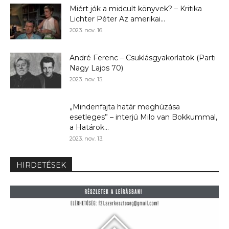
Miért jók a midcult könyvek? – Kritika
Lichter Péter Az amerikai...
2023. nov. 16.
André Ferenc – Csuklásgyakorlatok (Parti
Nagy Lajos 70)
2023. nov. 15.
„Mindenfajta határ meghúzása
esetleges” – interjú Milo van Bokkummal,
a Határok...
2023. nov. 13.
HIRDETÉSEK