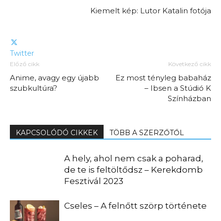
Kiemelt kép: Lutor Katalin fotója
Twitter
Előző cikk
Következő cikk
Anime, avagy egy újabb
Ez most tényleg babaház
szubkultúra?
– Ibsen a Stúdió K
Színházban
KAPCSOLÓDÓ CIKKEK
TÖBB A SZERZŐTŐL
A hely, ahol nem csak a poharad,
de te is feltöltődsz – Kerekdomb
Fesztivál 2023
Cseles – A felnőtt szörp története