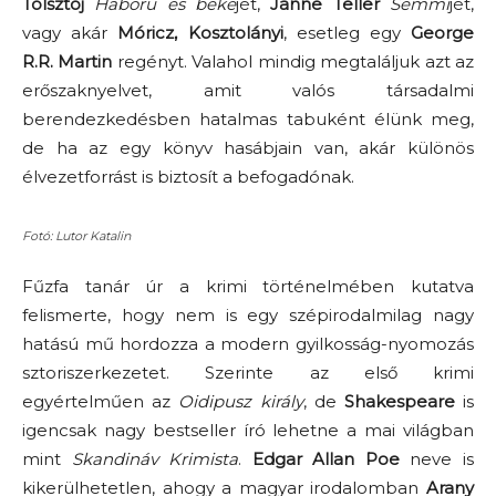
Tolsztoj
Háború és béké
jét,
Janne Teller
Semmi
jét,
vagy akár
Móricz, Kosztolányi
, esetleg egy
George
R.R. Martin
regényt. Valahol mindig megtaláljuk azt az
erőszaknyelvet, amit valós társadalmi
berendezkedésben hatalmas tabuként élünk meg,
de ha az egy könyv hasábjain van, akár különös
élvezetforrást is biztosít a befogadónak.
Fotó: Lutor Katalin
Fűzfa tanár úr a krimi történelmében kutatva
felismerte, hogy nem is egy szépirodalmilag nagy
hatású mű hordozza a modern gyilkosság-nyomozás
sztoriszerkezetet. Szerinte az első krimi
egyértelműen az
Oidipusz király
, de
Shakespeare
is
igencsak nagy bestseller író lehetne a mai világban
mint
Skandináv Krimista
.
Edgar Allan Poe
neve is
kikerülhetetlen, ahogy a magyar irodalomban
Arany