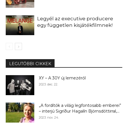
Legyél az executive producere
egy független kisjátékfilmnek!
LEGUTÓBBI CIKKEK
XY – A 30Y új lemezéről
2023. dec. 22.
„A fordítók a világ legfontosabb emberei”
– interjú Sigríður Hagalín Björnsdóttirral,...
2023. nov. 24.