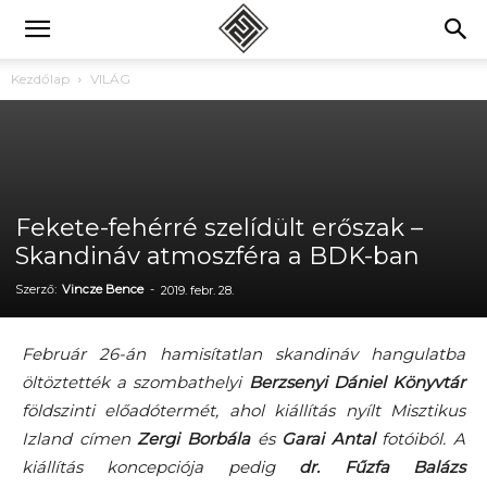
Kezdőlap
VILÁG
Fekete-fehérré szelídült erőszak –
Skandináv atmoszféra a BDK-ban
Szerző:
Vincze Bence
-
2019. febr. 28.
Február 26-án hamisítatlan skandináv hangulatba
öltöztették a szombathelyi
Berzsenyi Dániel Könyvtár
földszinti előadótermét, ahol kiállítás nyílt Misztikus
Izland címen
Zergi Borbála
és
Garai Antal
fotóiból. A
kiállítás koncepciója pedig
dr. Fűzfa Balázs