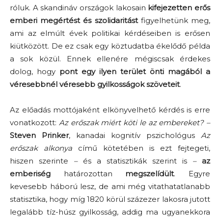
róluk. A skandináv országok lakosain
kifejezetten erős
emberi megértést és szolidaritást
figyelhetünk meg,
ami az elmúlt évek politikai kérdéseiben is erősen
kiütközött. De ez csak egy köztudatba ékelődő példa
a sok közül. Ennek ellenére mégiscsak érdekes
dolog, hogy
pont egy ilyen terület önti magából a
véresebbnél véresebb gyilkosságok szöveteit
.
Az előadás mottójaként elkönyvelhető kérdés is erre
vonatkozott:
Az erőszak miért köti le az embereket?
–
Steven Prinker
, kanadai kognitív pszichológus
Az
erőszak alkonya
című kötetében is ezt fejtegeti,
hiszen szerinte
–
és a statisztikák szerint is
–
az
emberiség
határozottan
megszelídült
. Egyre
kevesebb háború lesz, de ami még vitathatatlanabb
statisztika, hogy míg 1820 körül százezer lakosra jutott
legalább tíz-húsz gyilkosság, addig ma ugyanekkora