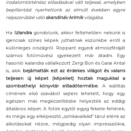
irodalomtörténész előadásával vált teljessé, amelyben
bepillantást nyerhettünk az elmúlt években egyre
népszerűbbé váló
skandináv krimik
világába.
Ha
Izlandra
gondolunk, akkor feltehetően nekünk is
igencsak színes képek juthatnak eszünkbe erről a
különleges országról. Roppant egyedi atmoszféráját
számos fotóművész igyekezett már átadni. Egy
hasonló kalandra vállalkozott Zergi Bori és Garai Antal
is, akik
bejárhatták ezt az érdekes világot és valami
teljesen új képet (képeket) hoztak magukkal a
szombathelyi könyvtár előadótermébe.
A kiállítás
címének első szavából sejteni lehetett, hogy egy
egészen más megközelítésbe helyezték az eddigi
általános képet. A fotók egytől egyig fekete-fehérek,
és mégis egy elképesztő „színkavalkád” tárul elénk az
alkotásokat nézve, mégpedig olyan impressziókra,