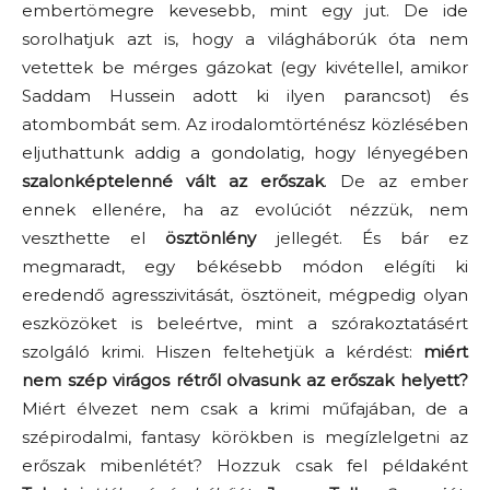
embertömegre kevesebb, mint egy jut. De ide
sorolhatjuk azt is, hogy a világháborúk óta nem
vetettek be mérges gázokat (egy kivétellel, amikor
Saddam Hussein adott ki ilyen parancsot) és
atombombát sem. Az irodalomtörténész közlésében
eljuthattunk addig a gondolatig, hogy lényegében
szalonképtelenné vált az erőszak
. De az ember
ennek ellenére, ha az evolúciót nézzük, nem
veszthette el
ösztönlény
jellegét. És bár ez
megmaradt, egy békésebb módon elégíti ki
eredendő agresszivitását, ösztöneit, mégpedig olyan
eszközöket is beleértve, mint a szórakoztatásért
szolgáló krimi. Hiszen feltehetjük a kérdést:
miért
nem szép virágos rétről olvasunk az erőszak helyett?
Miért élvezet nem csak a krimi műfajában, de a
szépirodalmi, fantasy körökben is megízlelgetni az
erőszak mibenlétét? Hozzuk csak fel példaként