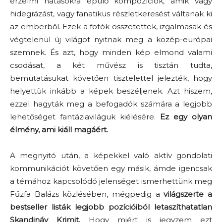
érzelmi hatásokra épülő kompozíciók, amik vagy
hidegrázást, vagy fanatikus részletkeresést váltanak ki
az emberből. Ezek a fotók összetettek, izgalmasak és
végtelenül új világot nyitnak meg a közép-európai
szemnek. És azt, hogy minden kép elmond valami
csodásat, a két művész is tisztán tudta,
bemutatásukat követően tisztelettel jelezték, hogy
helyettük inkább a képek beszéljenek. Azt hiszem,
ezzel hagyták meg a befogadók számára a legjobb
lehetőséget fantáziaviláguk kiélésére.
Ez egy olyan
élmény, ami kiáll magáért.
A megnyitó után, a képekkel való aktív gondolati
kommunikációt követően egy másik, ámde igencsak
a témához kapcsolódó jelenséget ismerhettünk meg
Fűzfa Balázs közlésében, mégpedig a
világszerte a
bestseller listák legjobb pozícióiból letaszíthatatlan
Skandináv Krimit.
Hogy miért is jegyzem ezt