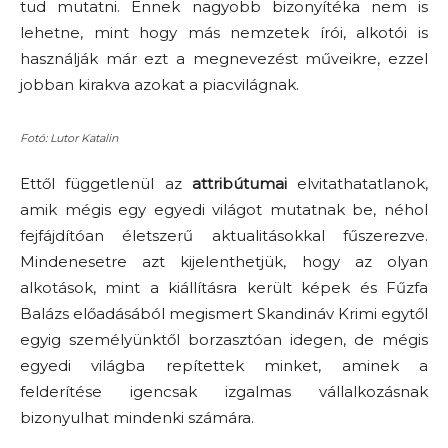
tud mutatni. Ennek nagyobb bizonyítéka nem is
lehetne, mint hogy más nemzetek írói, alkotói is
használják már ezt a megnevezést műveikre, ezzel
jobban kirakva azokat a piacvilágnak.
Fotó: Lutor Katalin
Ettől függetlenül az
attribútumai
elvitathatatlanok,
amik mégis egy egyedi világot mutatnak be, néhol
fejfájdítóan életszerű aktualitásokkal fűszerezve.
Mindenesetre azt kijelenthetjük, hogy az olyan
alkotások, mint a kiállításra került képek és Fűzfa
Balázs előadásából megismert Skandináv Krimi egytől
egyig személyünktől borzasztóan idegen, de mégis
egyedi világba repítettek minket, aminek a
felderítése igencsak izgalmas vállalkozásnak
bizonyulhat mindenki számára.