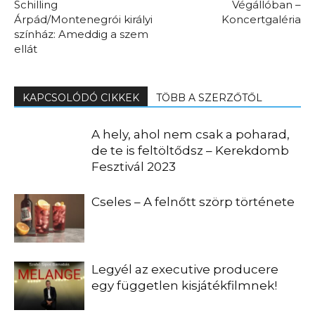
Schilling
Végállóban –
Árpád/Montenegrói királyi
Koncertgaléria
színház: Ameddig a szem
ellát
KAPCSOLÓDÓ CIKKEK
TÖBB A SZERZŐTŐL
A hely, ahol nem csak a poharad,
de te is feltöltődsz – Kerekdomb
Fesztivál 2023
Cseles – A felnőtt szörp története
Legyél az executive producere
egy független kisjátékfilmnek!