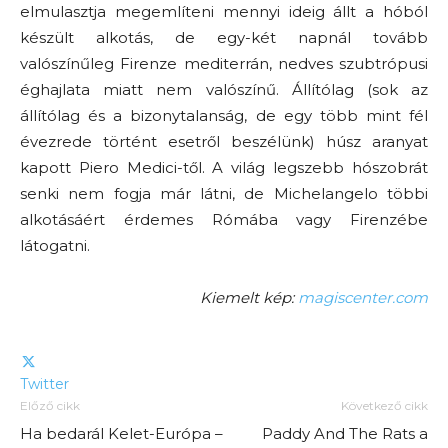
elmulasztja megemlíteni mennyi ideig állt a hóból
készült alkotás, de egy-két napnál tovább
valószínűleg Firenze mediterrán, nedves szubtrópusi
éghajlata miatt nem valószínű. Állítólag (sok az
állítólag és a bizonytalanság, de egy több mint fél
évezrede történt esetről beszélünk) húsz aranyat
kapott Piero Medici-től. A világ legszebb hószobrát
senki nem fogja már látni, de Michelangelo többi
alkotásáért érdemes Rómába vagy Firenzébe
látogatni.
Kiemelt kép:
magiscenter.com
Twitter
Előző cikk
Következő cikk
Ha bedarál Kelet-Európa –
Paddy And The Rats a