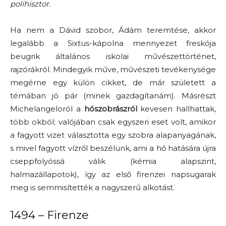
polihisztor.
Ha nem a Dávid szobor, Ádám teremtése, akkor
legalább a Sixtus-kápolna mennyezet freskója
beugrik általános iskolai művészettörténet,
rajzórákról. Mindegyik műve, művészeti tevékenysége
megérne egy külön cikket, de már született a
témában jó pár (minek gazdagítanám). Másrészt
Michelangeloról a
hószobrászról
kevesen hallhattak,
több okból; valójában csak egyszeri eset volt, amikor
a fagyott vizet választotta egy szobra alapanyagának,
s mivel fagyott vízről beszélünk, ami a hő hatására újra
cseppfolyóssá válik (kémia alapszint,
halmazállapotok), így az első firenzei napsugarak
meg is semmisítették a nagyszerű alkotást.
1494 – Firenze