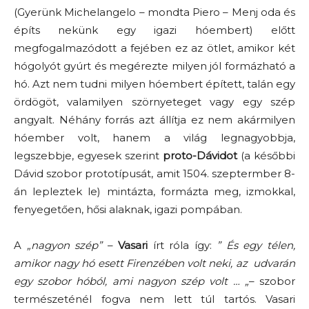
(Gyerünk Michelangelo – mondta Piero – Menj oda és
építs nekünk egy igazi hóembert) előtt
megfogalmazódott a fejében ez az ötlet, amikor két
hógolyót gyúrt és megérezte milyen jól formázható a
hó. Azt nem tudni milyen hóembert épített, talán egy
ördögöt, valamilyen szörnyeteget vagy egy szép
angyalt. Néhány forrás azt állítja ez nem akármilyen
hóember volt, hanem a világ legnagyobbja,
legszebbje, egyesek szerint
proto-Dávidot
(a későbbi
Dávid szobor prototípusát, amit 1504. szeptermber 8-
án lepleztek le) mintázta, formázta meg, izmokkal,
fenyegetően, hősi alaknak, igazi pompában.
A
„nagyon szép”
–
Vasari
írt róla így:
” És egy télen,
amikor nagy hó esett Firenzében volt neki, az udvarán
egy szobor hóból, ami nagyon szép volt … „
– szobor
természeténél fogva nem lett túl tartós. Vasari