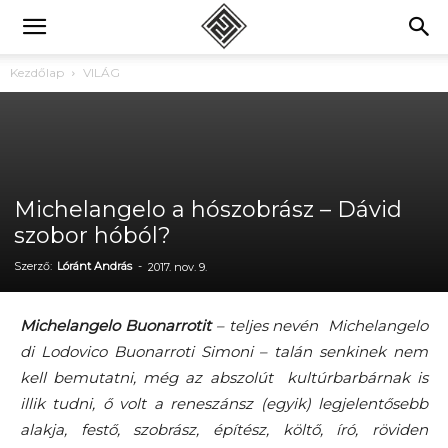
Kezdőlap
VILÁG
Michelangelo a hószobrász – Dávid
szobor hóból?
Szerző:
Lóránt András
-
2017. nov. 9.
Michelangelo Buonarrotit
– teljes nevén Michelangelo
di Lodovico Buonarroti Simoni – talán senkinek nem
kell bemutatni, még az abszolút kultúrbarbárnak is
illik tudni, ő volt a reneszánsz (egyik) legjelentősebb
alakja, festő, szobrász, építész, költő, író, röviden