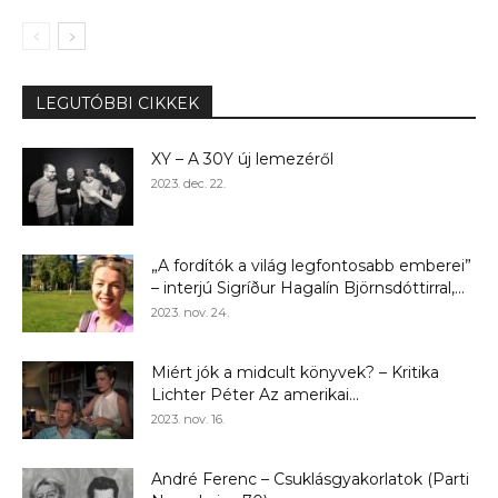
LEGUTÓBBI CIKKEK
XY – A 30Y új lemezéről
2023. dec. 22.
„A fordítók a világ legfontosabb emberei”
– interjú Sigríður Hagalín Björnsdóttirral,...
2023. nov. 24.
Miért jók a midcult könyvek? – Kritika
Lichter Péter Az amerikai...
2023. nov. 16.
André Ferenc – Csuklásgyakorlatok (Parti