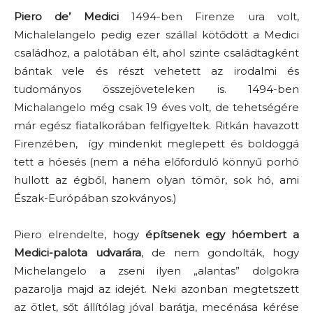
Piero de’ Medici
1494-ben Firenze ura volt,
Michalelangelo pedig ezer szállal kötődött a Medici
családhoz, a palotában élt, ahol szinte családtagként
bántak vele és részt vehetett az irodalmi és
tudományos összejöveteleken is. 1494-ben
Michalangelo még csak 19 éves volt, de tehetségére
már egész fiatalkorában felfigyeltek. Ritkán havazott
Firenzében, így mindenkit meglepett és boldoggá
tett a hóesés (nem a néha előforduló könnyű porhó
hullott az égből, hanem olyan tömör, sok hó, ami
Észak-Európában szokványos.)
Piero elrendelte, hogy
építsenek egy hóembert a
Medici-palota udvarára
, de nem gondolták, hogy
Michelangelo a zseni ilyen „alantas” dolgokra
pazarolja majd az idejét. Neki azonban megtetszett
az ötlet, sőt állítólag jóval barátja, mecénása kérése