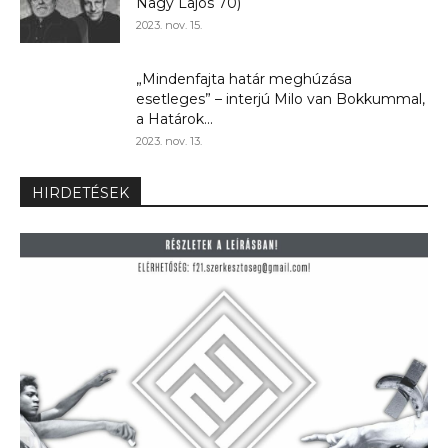
Nagy Lajos 70)
2023. nov. 15.
„Mindenfajta határ meghúzása
esetleges” – interjú Milo van Bokkummal,
a Határok...
2023. nov. 13.
HIRDETÉSEK