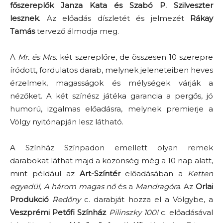
főszereplők Janza Kata és Szabó P. Szilveszter
lesznek
. Az előadás díszletét és jelmezét
Rákay
Tamás
tervező álmodja meg.
A
Mr. és Mrs.
két szereplőre, de összesen 10 szerepre
íródott, fordulatos darab, melynek jeleneteiben heves
érzelmek, magasságok és mélységek várják a
nézőket. A két színész játéka garancia a pergős, jó
humorú, izgalmas előadásra, melynek premierje a
Völgy nyitónapján lesz látható.
A Színház Színpadon emellett olyan remek
darabokat láthat majd a közönség még a 10 nap alatt,
mint például az
Art-Színtér
előadásában a
Ketten
egyedül
,
A három magas nő
és a
Mandragóra
. Az
Orlai
Produkció
Redőny
c. darabját hozza el a Völgybe, a
Veszprémi Petőfi Színház
Pilinszky 100!
c. előadásával