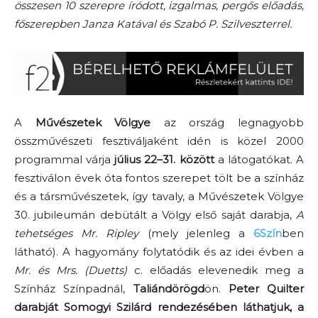
összesen 10 szerepre íródott, izgalmas, pergős előadás,
főszerepben Janza Katával és Szabó P. Szilveszterrel.
A
Művészetek Völgye
az ország legnagyobb
összművészeti fesztiváljaként idén is közel 2000
programmal várja
július 22–31. között
a látogatókat. A
fesztiválon évek óta fontos szerepet tölt be a színház
és a társművészetek, így tavaly, a Művészetek Völgye
30. jubileumán debütált a Völgy első saját darabja,
A
tehetséges Mr. Ripley
(mely jelenleg a
6Szín
ben
látható). A hagyomány folytatódik és az idei évben a
Mr. és Mrs. (Duetts)
c. előadás elevenedik meg a
Színház Színpadnál,
Taliándörögd
ön.
Peter Quilter
darabját Somogyi Szilárd rendezésében láthatjuk, a