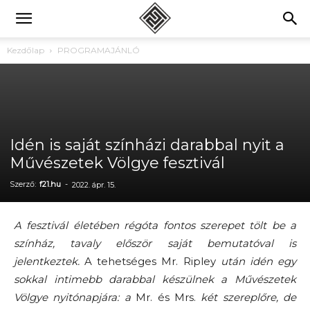
Kezdőlap
PROGRAMAJÁNLÓ
Idén is saját színházi darabbal nyit a
Művészetek Völgye fesztivál
Szerző:
f21.hu
-
2022. ápr. 15.
A fesztivál életében régóta fontos szerepet tölt be a
színház, tavaly először saját bemutatóval is
jelentkeztek.
A tehetséges Mr. Ripley
után idén egy
sokkal intimebb darabbal készülnek a Művészetek
Völgye nyitónapjára: a
Mr. és Mrs.
két szereplőre, de