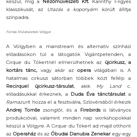
készül, míg a
Nézőművészeti Kft.
Karinthy Frigyes
klasszikusát, az
Utazás a koponyám körül
t állítja
színpadra.
Forrás: Művészetek Völgye
A Völgyben a mainstream és alternatív színházi
előadásokon túl a látogatók Vigántpetenden, a
Cirque du Tókertnél elmerülhetnek az
újcirkusz, a
kortárs tánc,
vagy akár az
opera
világában is. A
hatalmas cirkuszi sátorban többek közt fellép a
Recirquel újcirkusz-társulat
, akik
My Land
c.
előadásukkal érkeznek, a
Duda Éva tánctársulat
a
Ramazuri
t hozza el a fesztiválra, Szlovéniából érkezik
Andrej Tomše
zsonglőr, és a
Firebirds
is látványos
produkcióval, valamint minden nap workshopokkal
készül a Völgyre. A Cirque du Tókert ad majd otthont
az
Operaház
és az
Óbudai Danubia Zenekar
egy-egy