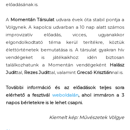
előadásának is.
A
Momentán Társulat
udvara évek óta stabil pontja a
Völgynek. A kapolcsi udvarban a 10 nap alatt számos
improvizatív előadás, vicces, ugyanakkor
elgondolkodtató téma kerül terítékre, köztük
élettörténetek bemutatása is. A társulat gyakran hív
vendégeket is játékaikhoz: idén biztosan
találkozhatunk a Momentán vendégeként
Halász
Judit
tal,
Rezes Judit
tal, valamint
Grecsó Krisztián
nal is.
További információ és az előadások teljes sora
elérhető a fesztivál
weboldalán
, ahol immáron a 3
napos bérletekre is le lehet csapni.
Kiemelt kép: Művészetek Völgye