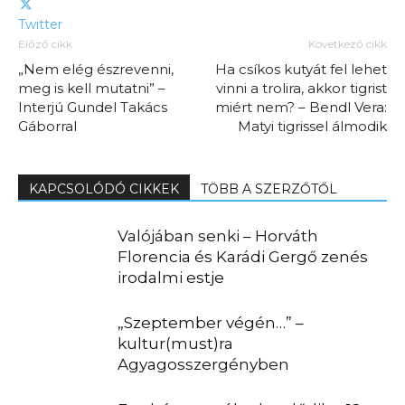
Twitter
Előző cikk
Következő cikk
„Nem elég észrevenni,
Ha csíkos kutyát fel lehet
meg is kell mutatni” –
vinni a trolira, akkor tigrist
Interjú Gundel Takács
miért nem? – Bendl Vera:
Gáborral
Matyi tigrissel álmodik
KAPCSOLÓDÓ CIKKEK
TÖBB A SZERZŐTŐL
Valójában senki – Horváth
Florencia és Karádi Gergő zenés
irodalmi estje
„Szeptember végén…” –
kultur(must)ra
Agyagosszergényben