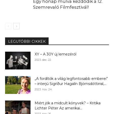
Egy hónap múlva kezdődik a 12.
Szemrevaló Filmfesztivál!
LEGUTÓBBI CIKKEK
XY – A 30Y új lemezéről
2023. dec. 22.
„A fordítók a világ legfontosabb emberei”
– interjú Sigríður Hagalín Björnsdóttirral,...
2023. nov. 24.
Miért jók a midcult könyvek? – Kritika
Lichter Péter Az amerikai...
2023. nov. 16.