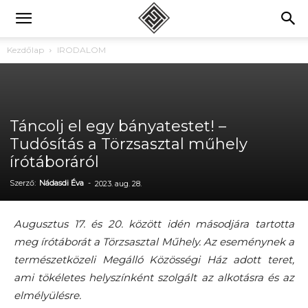
Kezdőlap
IRODALOM
Táncolj el egy bányatestet! –
Tudósítás a Törzsasztal műhely
írótáboráról
Szerző:
Nádasdi Éva
-
2023. aug. 28.
Augusztus 17. és 20. között idén másodjára tartotta
meg írótáborát a Törzsasztal Műhely. Az eseménynek a
természetközeli Megálló Közösségi Ház adott teret,
ami tökéletes helyszínként szolgált az alkotásra és az
elmélyülésre.