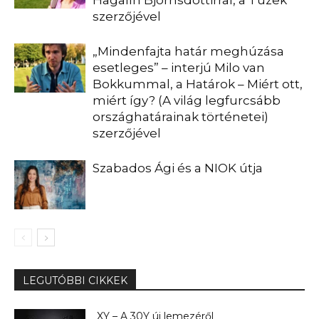
Hagalín Björnsdóttirral, a Tüzek
szerzőjével
„Mindenfajta határ meghúzása
esetleges” – interjú Milo van
Bokkummal, a Határok – Miért ott,
miért így? (A világ legfurcsább
országhatárainak történetei)
szerzőjével
Szabados Ági és a NIOK útja
LEGUTÓBBI CIKKEK
XY – A 30Y új lemezéről