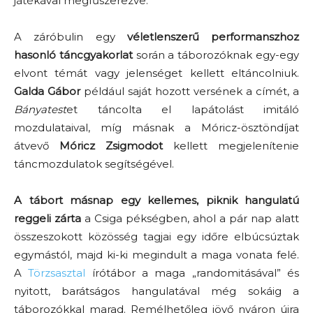
játékával megfűszerezve.
A záróbulin egy
véletlenszerű performanszhoz
hasonló táncgyakorlat
során a táborozóknak egy-egy
elvont témát vagy jelenséget kellett eltáncolniuk.
Galda Gábor
például saját hozott versének a címét, a
Bányatest
et táncolta el lapátolást imitáló
mozdulataival, míg másnak a Móricz-ösztöndíjat
átvevő
Móricz Zsigmodot
kellett megjelenítenie
táncmozdulatok segítségével.
A tábort másnap egy kellemes, piknik hangulatú
reggeli zárta
a Csiga pékségben, ahol a pár nap alatt
összeszokott közösség tagjai egy időre elbúcsúztak
egymástól, majd ki-ki megindult a maga vonata felé.
A
Törzsasztal
írótábor a maga „randomitásával” és
nyitott, barátságos hangulatával még sokáig a
táborozókkal marad. Remélhetőleg jövő nyáron újra