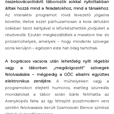
összekovácsolódott táborozók sokkal nyitottabban
álltak hozzá mind a feladatokhoz, mind a társaikhoz
.
Az interaktív programot rövid levezető jógaóra
követte, illetve ezzel párhuzamosan a kora délutáni
órákban tarot kártyával is kifürkészhették jövőjüket a
résztvevők. Ezután megkezdődtek a maratoni líra- és
prózaműhelyek, amelyek – hogy mindenki szövege
sorra kerüljön – egészen este hat óráig tartottak.
A bográcsos vacsora után lehetőség nyílt régebbi
vagy a táborban „megdolgozott” szövegek
felolvasására – mégpedig a GÓC alkalmi együttes
elektronikus zenéjére.
A műhelyeken vagy a
programokon elejtett humoros, esetleg szürreális
mondatokat a tábor során bárki felírhatta az
Aranyköpés falra; az így létrejött posztmodern vers
szintén felolvasásra került Szamosvári Bence színészi