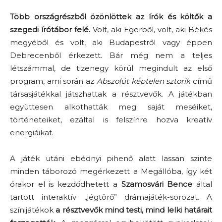
Több országrészből özönlöttek az írók és költők a
szegedi írótábor felé.
Volt, aki Egerből, volt, aki Békés
megyéből és volt, aki Budapestről vagy éppen
Debrecenből érkezett. Bár még nem a teljes
létszámmal, de tizenegy körül megindult az első
program, ami során az
Abszolút képtelen sztorik
című
társasjátékkal játszhattak a résztvevők. A játékban
együttesen alkothatták meg saját meséiket,
történeteiket, ezáltal is felszínre hozva kreatív
energiáikat.
A játék utáni ebédnyi pihenő alatt lassan szinte
minden táborozó megérkezett a Megállóba, így két
órakor el is kezdődhetett a
Szamosvári Bence
által
tartott interaktív „jégtörő” drámajáték-sorozat. A
színijátékok
a résztvevők mind testi, mind lelki határait