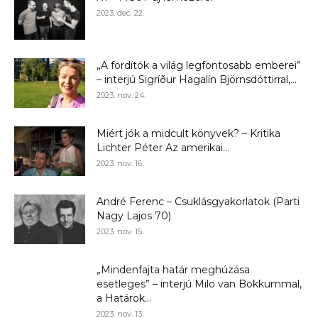
2023. dec. 22.
„A fordítók a világ legfontosabb emberei”
– interjú Sigríður Hagalín Björnsdóttirral,...
2023. nov. 24.
Miért jók a midcult könyvek? – Kritika
Lichter Péter Az amerikai...
2023. nov. 16.
André Ferenc – Csuklásgyakorlatok (Parti
Nagy Lajos 70)
2023. nov. 15.
„Mindenfajta határ meghúzása
esetleges” – interjú Milo van Bokkummal,
a Határok...
2023. nov. 13.