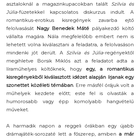
asztaloknál a magazinkupacokban talált
Szilvia
és
Júlia
-füzetekkel kapcsolatos diskurzus indult. A
romantikus-erotikus kisregények zavarba ejtő
felolvasását
Nagy Benedek Máté
pályakezdő költő
vállalta magára. Nála megfelelőbb embert nem is
lehetett volna kiválasztani a feladatra, a felolvasáson
mindenki jót derült. A
Szilvia és Júlia
-regényektől
megihletve Borsik Miklós azt a feladatot adta a
líraműhelyes költőknek, hogy
egy, a romantikus
kisregényekből kiválasztott idézet alapján írjanak egy
szonettet közéleti témában
. Erre másfél órájuk volt a
műhelyek kezdete előtt; este fel is olvasták a
humorosabb vagy épp komolyabb hangvételű
műveket.
A harmadik napon a reggeli órákban egy újabb
drámajáték-sorozaté lett a főszerep, amiben
a már