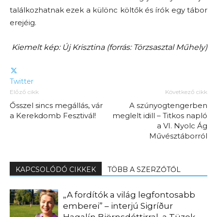
találkozhatnak ezek a különc költők és írók egy tábor
erejéig.
Kiemelt kép: Új Krisztina (forrás: Törzsasztal Műhely)
Twitter
Előző cikk
Következő cikk
Ősszel sincs megállás, vár
A szúnyogtengerben
a Kerekdomb Fesztivál!
meglelt idill – Titkos napló
a VI. Nyolc Ág
Művésztáborról
KAPCSOLÓDÓ CIKKEK
TÖBB A SZERZŐTŐL
„A fordítók a világ legfontosabb
emberei” – interjú Sigríður