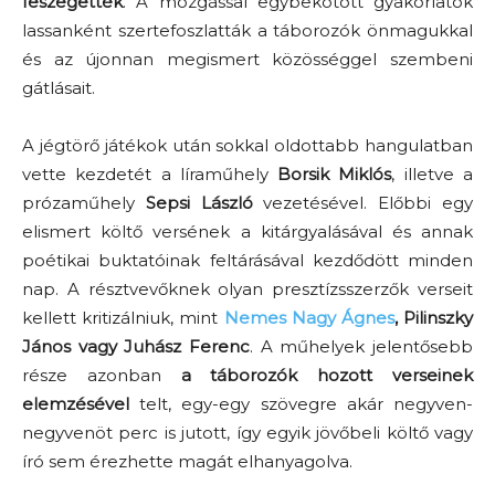
feszegették
. A mozgással egybekötött gyakorlatok
lassanként szertefoszlatták a táborozók önmagukkal
és az újonnan megismert közösséggel szembeni
gátlásait.
A jégtörő játékok után sokkal oldottabb hangulatban
vette kezdetét a líraműhely
Borsik Miklós
, illetve a
prózaműhely
Sepsi László
vezetésével. Előbbi egy
elismert költő versének a kitárgyalásával és annak
poétikai buktatóinak feltárásával kezdődött minden
nap. A résztvevőknek olyan presztízsszerzők verseit
kellett kritizálniuk, mint
Nemes Nagy Ágnes
, Pilinszky
János vagy Juhász Ferenc
. A műhelyek jelentősebb
része azonban
a táborozók hozott verseinek
elemzésével
telt, egy-egy szövegre akár negyven-
negyvenöt perc is jutott, így egyik jövőbeli költő vagy
író sem érezhette magát elhanyagolva.