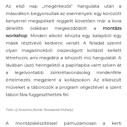
Az első nap „megérkezős” hangulata után a
másodikon begyorsultak az események: egy körözött
kenyérrel megspékelt reggelit követően már a kora
délelőtti órákban megkezdődött a
montázs
workshop
. Minden alkotó kihúzta egy kalapból egy
másik résztvevő kedvenc versét. A feladat szerint
olyan magazinokból összevágott kollázst kellett
létrehozni, ami megidézi a kihúzott mű hangulatát. A
lávában úszó heringektől a papírlapba varrt szíven át
a legelvontabb zsírkrétavonásokig mindenféle
értelmezés megjelent a kollázsokon. Az elkészült
műveket a táborozók a program végeztével a szent
tábori fára függeszthették fel.
Fotó: Új Krisztina (forrás: Törzsasztal Műhely)
A montázskészítéssel párhuzamosan a kerti