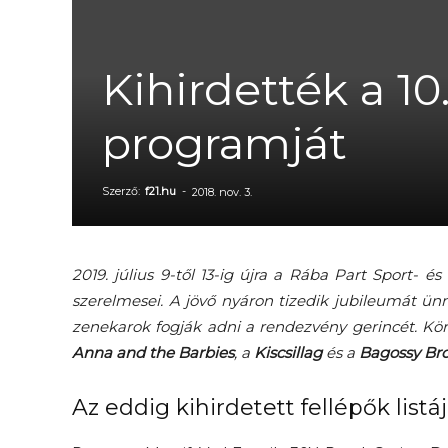
Kihirdették a 10
programját
Szerző:
f21.hu
-
2018. nov. 3.
2019. július 9-től 13-ig újra a Rába Part Sport-
szerelmesei. A jövő nyáron tizedik jubileumát ü
zenekarok fogják adni a rendezvény gerincét. K
Anna and the Barbies
, a
Kiscsillag
és a
Bagossy Br
Az eddig kihirdetett fellépők listáj