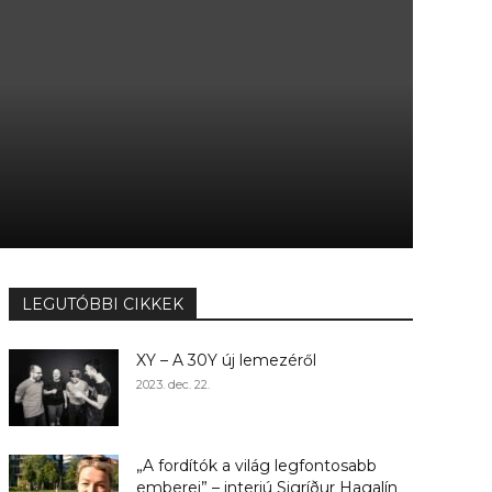
LEGUTÓBBI CIKKEK
XY – A 30Y új lemezéről
2023. dec. 22.
„A fordítók a világ legfontosabb
emberei” – interjú Sigríður Hagalín