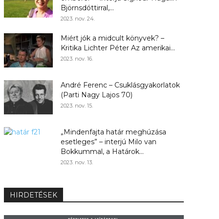
Björnsdóttirral,...
2023. nov. 24.
Miért jók a midcult könyvek? –
Kritika Lichter Péter Az amerikai...
2023. nov. 16.
André Ferenc – Csuklásgyakorlatok
(Parti Nagy Lajos 70)
2023. nov. 15.
„Mindenfajta határ meghúzása
esetleges” – interjú Milo van
Bokkummal, a Határok...
2023. nov. 13.
HIRDETÉSEK