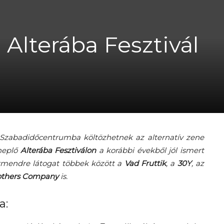
. Alterába Fesztivál
A
fiatalság
 és Szabadidőcentrumba költözhetnek az alternatív zene
nneplő
Alterába Fesztiválon
a korábbi évekből jól ismert
örmendre látogat többek között a
Vad Fruttik
, a
30Y
, az
others Company
is.
százada
a: