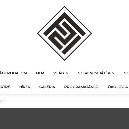
SÁGI IRODALOM
FILM
VILÁG
SZERENCSEJÁTÉK
SZ
f21.hu
RTRÉ
HÍREK
GALÉRIA
PROGRAMAJÁNLÓ
ÖKOLÓGIA
mját
–