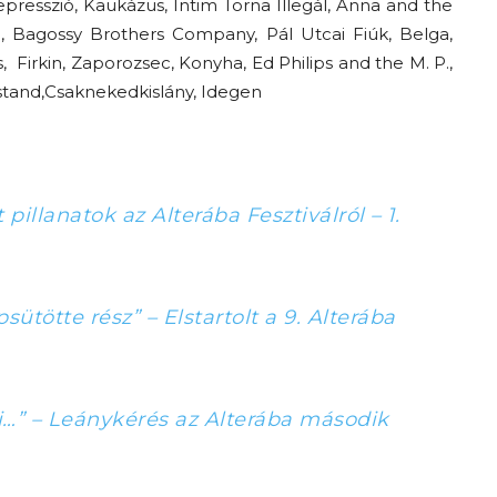
epresszió, Kaukázus, Intim Torna Illegál, Anna and the
g, Bagossy Brothers Company, Pál Utcai Fiúk, Belga,
Firkin, Zaporozsec, Konyha, Ed Philips and the M. P.,
nstand,Csaknekedkislány, Idegen
pillanatok az Alterába Fesztiválról – 1.
ütötte rész” – Elstartolt a 9. Alterába
ni…” – Leánykérés az Alterába második