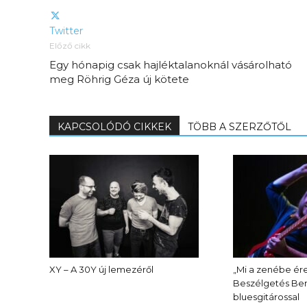
Twitter
Előző cikk
Egy hónapig csak hajléktalanoknál vásárolható
meg Röhrig Géza új kötete
KAPCSOLÓDÓ CIKKEK
TÖBB A SZERZŐTŐL
Elveszítettük az
unatkozás képességét? –
 és
Trashről és lélekről
er
S03E02 premier
XY – A 30Y új lemezéről
„Mi a zenébe ére
Beszélgetés Ben
bluesgitárossal