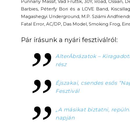
Punnany Massif, Vad Fruttik, 30Y, Road, Ossian, D
Barbies, Péterfy Bori és a LOVE Band, Kiscsilla
Magashegyi Underground, M.P. Sziámi Andfriends, 
Fatal Error, AC/DP, Das Model, Smoking Frog, Ei
Pár írásunk a nyári fesztiválról:
AlterÁbrázatok – Kiragadott 
rész
Éjszakai, csendes esős “Naps
Fesztivál
„A másikat biztatni, repül
napján