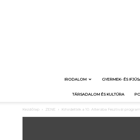
IRODALOM
GYERMEK- ÉS IFJÚ
TÁRSADALOM ÉS KULTÚRA
PO
Kezdőlap
ZENE
Kihirdették a 10. Alterába Fesztivál progra