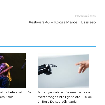
Következő cikk
#estivers 45. – Kocsis Marcell: Ez is eső
Az f21-re költözik a
Trashről és lélekről –
Amurpodcast
ztük bele a sztorit” –
A magyar dalszerzők nem félnek a
kő Zsolt
mesterséges intelligenciától – 10.08-
án jön a Dalszerzők Napja!