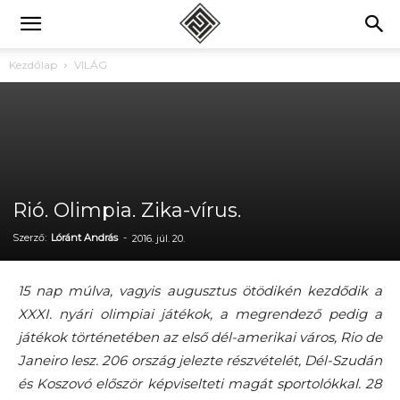
Kezdőlap
VILÁG
Rió. Olimpia. Zika-vírus.
Szerző:
Lóránt András
-
2016. júl. 20.
15 nap múlva, vagyis augusztus ötödikén kezdődik a
XXXI. nyári olimpiai játékok, a megrendező pedig a
játékok történetében az első dél-amerikai város, Rio de
Janeiro lesz. 206 ország jelezte részvételét, Dél-Szudán
és Koszovó először képviselteti magát sportolókkal. 28