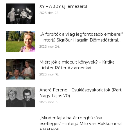
XY – A 30Y új lemezéről
2023. dec. 22.
„A fordítók a világ legfontosabb emberei”
– interjú Sigríður Hagalín Björnsdóttirral,...
2023. nov. 24.
Miért jók a midcult könyvek? – Kritika
Lichter Péter Az amerikai...
2023. nov. 16.
André Ferenc – Csuklásgyakorlatok (Parti
Nagy Lajos 70)
2023. nov. 15.
„Mindenfajta határ meghúzása
esetleges” – interjú Milo van Bokkummal,
a Határok...