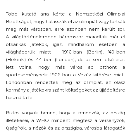
Több kutató arra kérte a Nemzetközi Olimpiai
Bizottságot, hogy halasszák el az olimpiát vagy tartsák
meg más városban, erre azonban nem került sor.
A világtörténelemben háromszor maradtak már el
ötkarikás játékok, igaz, mindhárom esetben a
világháborúk miatt – 1916-ban (Berlin), ’40-ben
(Helsinki) és ’44-ben (London), de az sem első eset
lett volna, hogy más város ad otthont a
sporteseménynek: 1906-ban a Vezúv kitörése miatt
Londonban rendezték meg az olimpiát, az olasz
kormány a játékokra szánt költségeket az újjáépítésre
használta fel.
Biztos vagyok benne, hogy a rendezők, az ország
illetékesei, a WHO mindent megtesz a versenyzők,
újságírók, a nézők és az országba, városba látogatók