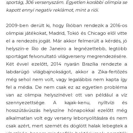
sportág, 306 versenyszám. Egyetlen korábbi olimpia se
kapott ennyi negatív reklámot, mint a riói.
2009-ben derült ki, hogy Rióban rendezik a 2016-os
olimpiai játékokat, Madrid, Tokió és Chicago elől vitte
el a rendezés jogát. Már akkor felmerült a kérdés, jó
helyszín-e Rio de Janeiro a legnézettebb, legtöbb
sportágat felvonultató világverseny megrendezésére.
Két évvel ezelőtt, 2014 nyarán Brazília rendezte a
labdarúgó világbajnokságot, akkor a Zika-fertőzés
még sehol nem volt, vagy legalábbis nem kapta így
fel a média. De nem csak ez az egyetlen probléma
van az olimpia helyszínével: ott van például a víz
szennyezettsége. A kajak-kenu, nyíltvízi és
hosszútávúszás helyszíne hónapokkal ezelőtt még
alkalmatlan volt egy verseny lebonyolítására és nem
csak azért, mert szemét és döglött halak lebegtek a