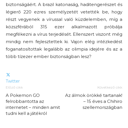
biztonságáért. A brazil katonaság, haditengerészet és
légierő 220 ezres személyzetét vetették be, hogy
részt vegyenek a vírussal való küzdelemben, míg a
közszférából 315 ezer alkalmazott próbálja
megfékezni a vírus terjedését. Ellenszert viszont még
mindig nem fejlesztettek ki. Vajon elég intézkedést
foganatosítottak legalább az olimpia idejére és az a
több tízezer ember biztonságban lesz?
Twitter
Előző cikk
Következő cikk
A Pokemon GO
Az álmok örökké tartanak!
felrobbantotta az
– 15 éves a Chihiro
internetet – minden amit
szellemországban
tudni kell a játékról