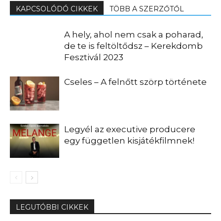
KAPCSOLÓDÓ CIKKEK
TÖBB A SZERZŐTŐL
A hely, ahol nem csak a poharad,
de te is feltöltődsz – Kerekdomb
Fesztivál 2023
Cseles – A felnőtt szörp története
Legyél az executive producere
egy független kisjátékfilmnek!
LEGUTÓBBI CIKKEK