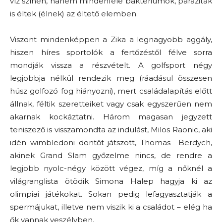
víz színén, hanem mindenféle baktériumok, paraziták
is éltek (élnek) az éltető elemben.
Viszont mindenképpen a Zika a legnagyobb aggály,
hiszen híres sportolók a fertőzéstől félve sorra
mondják vissza a részvételt. A golfsport négy
legjobbja nélkül rendezik meg (ráadásul összesen
húsz golfozó fog hiányozni), mert családalapítás előtt
állnak, féltik szeretteiket vagy csak egyszerűen nem
akarnak kockáztatni. Három magasan jegyzett
teniszező is visszamondta az indulást, Milos Raonic, aki
idén wimbledoni döntőt játszott, Thomas Berdych,
akinek Grand Slam győzelme nincs, de rendre a
legjobb nyolc-négy között végez, míg a nőknél a
világranglista ötödik Simona Halep hagyja ki az
olimpiai játékokat. Sokan pedig lefagyasztatják a
spermájukat, illetve nem viszik ki a családot – elég ha
ők vannak veszélyben.