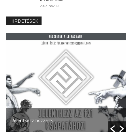
2023. nov. 13.
HIRDETÉSEK
Jelentkezz hozzánk!