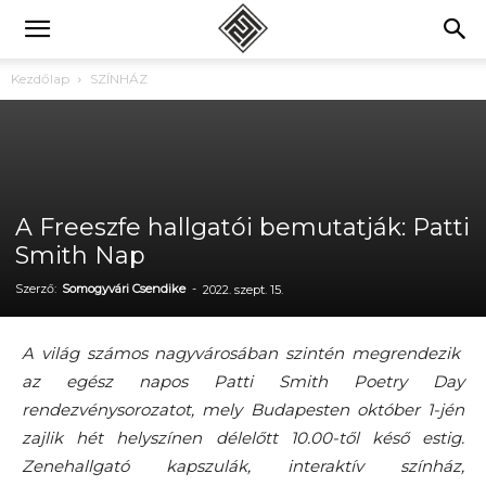
Kezdőlap
SZÍNHÁZ
A Freeszfe hallgatói bemutatják: Patti
Smith Nap
Szerző:
Somogyvári Csendike
-
2022. szept. 15.
A világ számos nagyvárosában szintén megrendezik
az egész napos Patti Smith Poetry Day
rendezvénysorozatot, mely Budapesten október 1-jén
zajlik hét helyszínen délelőtt 10.00-től késő estig.
Zenehallgató kapszulák, interaktív színház,