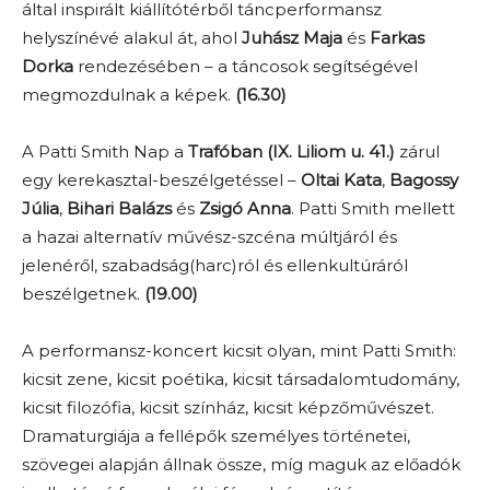
által inspirált kiállítótérből táncperformansz
helyszínévé alakul át, ahol
Juhász Maja
és
Farkas
Dorka
rendezésében – a táncosok segítségével
megmozdulnak a képek.
(16.30)
A Patti Smith Nap a
Trafóban (IX. Liliom u. 41.)
zárul
egy kerekasztal-beszélgetéssel –
Oltai Kata
,
Bagossy
Júlia
,
Bihari Balázs
és
Zsigó Anna
. Patti Smith mellett
a hazai alternatív művész-szcéna múltjáról és
jelenéről, szabadság(harc)ról és ellenkultúráról
beszélgetnek.
(19.00)
A performansz-koncert kicsit olyan, mint Patti Smith:
kicsit zene, kicsit poétika, kicsit társadalomtudomány,
kicsit filozófia, kicsit színház, kicsit képzőművészet.
Dramaturgiája a fellépők személyes történetei,
szövegei alapján állnak össze, míg maguk az előadók