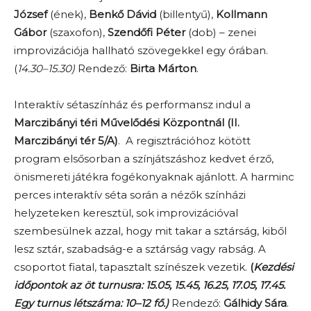
József
(ének),
Benkő Dávid
(billentyű),
Kollmann
Gábor
(szaxofon),
Szendőfi Péter
(dob) – zenei
improvizációja hallható szövegekkel egy órában.
(
14.30–15.30)
Rendező:
Birta Márton
.
Interaktív sétaszínház és performansz indul a
Marczibányi téri Művelődési Központnál (II.
Marczibányi tér 5/A)
. A regisztrációhoz kötött
program elsősorban a színjátszáshoz kedvet érző,
önismereti játékra fogékonyaknak ajánlott. A harminc
perces interaktív séta során a nézők színházi
helyzeteken keresztül, sok improvizációval
szembesülnek azzal, hogy mit takar a sztárság, kiből
lesz sztár, szabadság-e a sztárság vagy rabság. A
csoportot fiatal, tapasztalt színészek vezetik.
(
Kezdési
időpontok az öt turnusra: 15.05, 15.45, 16.25, 17.05, 17.45.
Egy turnus létszáma: 10–12 fő.)
Rendező:
Gálhidy Sára
.