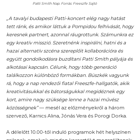
Patti Smith Nap. Forrás: Freeszfe Sajtó
„A tavalyi budapesti Patti-koncert elég nagy hatást
tett ránk, és amikor láttuk a Pompidou felhívását, hogy
keresnek partnert, azonnal ráugrottunk. Számunkra ez
egy kreatív misszió. Szeretnénk inspirálni, hatni és a
hazai alternatív szcéna szereplőit kollaborációra és
együtt gondolkodásra buzdítani Patti Smith pályája és
alkotásai kapcsán. Célunk, hogy több generáció
találkozzon különböző formákban. Büszkék vagyunk
rá, hogy a nap rendezői fiatal Freeszfe-hallgatók, akik
kreativitásukkal és bátorságukkal megidéznek egy
kort, amire nag
y
szüksége lenne a hazai művész
közösségnek”
— mesél az előzményekről a három
szervező, Karnics Alina, Jónás Vera és Porogi Dorka.
A délelőtt 10.00-től induló programok hét helyszínen