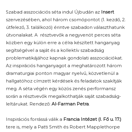
Szabad asszociációs séta indul Újbudán az
Insert
szervezésében, ahol három csomópontot (1. kezdő, 2.
útfelező, 3. találkozó) érintve szabadon választhatunk
útvonalakat. A résztvevők a negyvenöt perces séta
közben egy külön erre a célra készített hanganyag
segítségével a saját és a kollektív szabadság
problematikájához kapnak gondolati asszociációkat.
Az inspirációs hanganyagot a meghatározott három
dramaturgiai ponton magyar nyelvű, közvetlenül a
hallgatóhoz címzett kérdések és feladatok szakítják
meg. A séta végén egy közös zenés performansz
során a résztvevők megalkothatják saját szabadság-
leltárukat. Rendező:
Al-Farman Petra
.
Inspirációs forrássá válik a
Francia Intézet (I. Fő u. 17.)
tere is, mely a Patti Smith és Robert Mapplethorpe