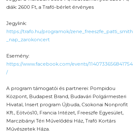
diák: 2600 Ft, a Trafó-bérlet érvényes
Jegylink:
https://trafo.hu/programok/zene_freeszfe_patti_smith
_nap_zarokoncert
Esemény:
https://www.facebook.com/events/1140733656841754
/
A program támogatói és partnerei: Pompidou
Központ, Budapest Brand, Budavári Polgármesteri
Hivatal, Insert program Újbuda, Csokonai Nonprofit
Kft., Eötvös10, Francia Intézet, Freeszfe Egyesület,
Marczibányi Téri Művelődési Ház, Trafó Kortárs
Művészetek Háza.