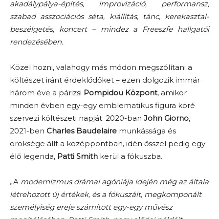
akadálypálya-építés, improvizáció, performansz,
szabad asszociációs séta, kiállítás, tánc, kerekasztal-
beszélgetés, koncert – mindez a Freeszfe hallgatói
rendezésében.
Közel hozni, valahogy más módon megszólítani a
költészet iránt érdeklődőket – ezen dolgozik immár
három éve a párizsi
Pompidou Központ
, amikor
minden évben egy-egy emblematikus figura köré
szervezi költészeti napját. 2020-ban
John Giorno
,
2021-ben
Charles Baudelaire
munkássága és
öröksége állt a középpontban, idén ősszel pedig egy
élő legenda,
Patti Smith
kerül a fókuszba.
„A
modernizmus drámai agóniája idején még az általa
létrehozott új értékek, és a fókuszált, megkomponált
személyiség ereje számított egy-egy művész