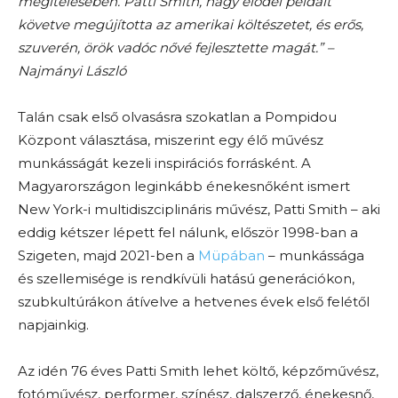
megítélésében. Patti Smith, nagy elődei példáit
követve megújította az amerikai költészetet, és erős,
szuverén, örök vadóc nővé fejlesztette magát.” –
Najmányi László
Talán csak első olvasásra szokatlan a Pompidou
Központ választása, miszerint egy élő művész
munkásságát kezeli inspirációs forrásként. A
Magyarországon leginkább énekesnőként ismert
New York-i multidiszciplináris művész, Patti Smith – aki
eddig kétszer lépett fel nálunk, először 1998-ban a
Szigeten, majd 2021-ben a
Müpában
– munkássága
és szellemisége is rendkívüli hatású generációkon,
szubkultúrákon átívelve a hetvenes évek első felétől
napjainkig.
Az idén 76 éves Patti Smith lehet költő, képzőművész,
fotóművész, performer, színész, dalszerző, énekesnő,