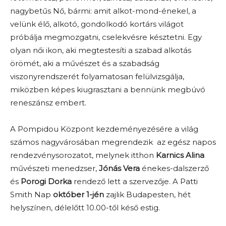
nagybetűs Nő, bármi: amit alkot-mond-énekel, a
velünk élő, alkotó, gondolkodó kortárs világot
próbálja megmozgatni, cselekvésre késztetni. Egy
olyan női ikon, aki megtestesíti a szabad alkotás
örömét, aki a művészet és a szabadság
viszonyrendszerét folyamatosan felülvizsgálja,
miközben képes kiugrasztani a bennünk megbúvó
reneszánsz embert.
A Pompidou Központ kezdeményezésére a világ
számos nagyvárosában megrendezik az egész napos
rendezvénysorozatot, melynek itthon
Karnics Alina
művészeti menedzser,
Jónás Vera
énekes-dalszerző
és
Porogi Dorka
rendező lett a szervezője. A Patti
Smith Nap
október 1-jén
zajlik Budapesten, hét
helyszínen, délelőtt 10.00-től késő estig.