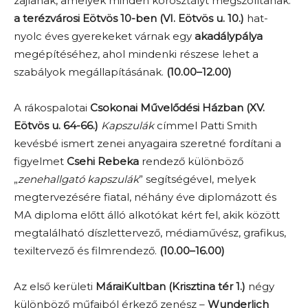
zajlanak, amelyek minden korosztályt megszólítanak:
a terézvárosi Eötvös 10-ben (VI. Eötvös u. 10.)
hat-
nyolc éves gyerekeket várnak egy
akadálypálya
megépítéséhez, ahol mindenki részese lehet a
szabályok megállapításának.
(10.00–12.00)
A rákospalotai
Csokonai Művelődési Házban (XV.
Eötvös u. 64-66.)
Kapszulák
címmel Patti Smith
kevésbé ismert zenei anyagaira szeretné fordítani a
figyelmet
Csehi Rebeka
rendező különböző
„
zenehallgató kapszulák
” segítségével, melyek
megtervezésére fiatal, néhány éve diplomázott és
MA diploma előtt álló alkotókat kért fel, akik között
megtalálható díszlettervező, médiaművész, grafikus,
texiltervező és filmrendező.
(10.00–16.00)
Az első kerületi
MáraiKultban (Krisztina tér 1.)
négy
különböző műfajból érkező zenész –
Wunderlich