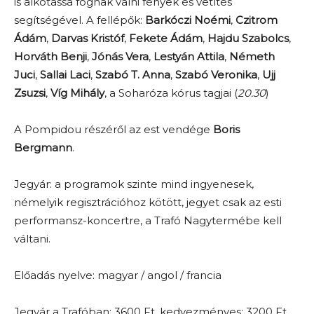
is alkotássá fognak válni fények és vetítés
segítségével. A fellépők:
Barkóczi Noémi
,
Czitrom
Ádám
,
Darvas Kristóf
,
Fekete Ádám
,
Hajdu Szabolcs
,
Horváth Benji
,
Jónás
Vera
,
Lestyán Attila
,
Németh
Juci
,
Sallai Laci
,
Szabó T. Anna
,
Szabó Veronika
,
Ujj
Zsuzsi
,
Víg Mihály
, a Soharóza kórus tagjai (
20.30
)
A Pompidou részéről az est vendége
Boris
Bergmann
.
Jegyár: a programok szinte mind ingyenesek,
némelyik regisztrációhoz kötött, jegyet csak az esti
performansz-koncertre, a Trafó Nagytermébe kell
váltani.
Előadás nyelve: magyar / angol / francia
Jegyár a Trafóban: 3600 Ft, kedvezményes: 3200 Ft,