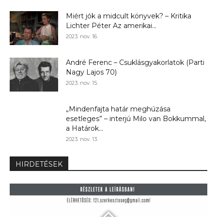
Miért jók a midcult könyvek? – Kritika
Lichter Péter Az amerikai...
2023. nov. 16.
André Ferenc – Csuklásgyakorlatok (Parti
Nagy Lajos 70)
2023. nov. 15.
„Mindenfajta határ meghúzása
esetleges” – interjú Milo van Bokkummal,
a Határok...
2023. nov. 13.
HIRDETÉSEK