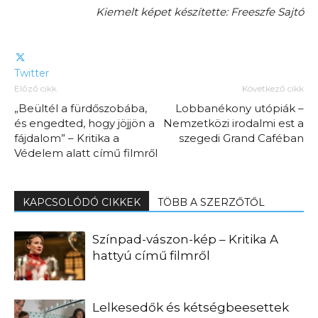
Kiemelt képet készítette: Freeszfe Sajtó
Twitter
Előző cikk
Következő cikk
„Beültél a fürdőszobába,
Lobbanékony utópiák –
és engedted, hogy jöjjön a
Nemzetközi irodalmi est a
fájdalom” – Kritika a
szegedi Grand Caféban
Védelem alatt című filmről
KAPCSOLÓDÓ CIKKEK
TÖBB A SZERZŐTŐL
Színpad-vászon-kép – Kritika A
hattyú című filmről
Lelkesedők és kétségbeesettek