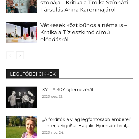
szobája – Kritika a Trojka Színházi
Társulás Anna Kareninájáról
Vétkesek közt bűnös a néma is –
Kritika a Tíz eszkimó című
előadásról
LEGUTÓBBI CIKKEK
XY – A 30Y új lemezéről
2023. dec. 22.
„A fordítók a világ legfontosabb emberei”
– interjú Sigríður Hagalín Björnsdóttirral,...
2023. nov. 24.