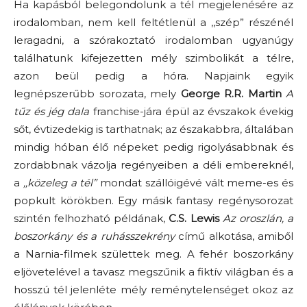
Ha kapásból belegondolunk a tél megjelenésére az
irodalomban, nem kell feltétlenül a ,,szép” részénél
leragadni, a szórakoztató irodalomban ugyanúgy
találhatunk kifejezetten mély szimbolikát a télre,
azon beül pedig a hóra. Napjaink egyik
legnépszerűbb sorozata, mely
George R.R. Martin
A
tűz és jég dala
franchise-jára épül az évszakok évekig
sőt, évtizedekig is tarthatnak; az északabbra, általában
mindig hóban élő népeket pedig rigolyásabbnak és
zordabbnak vázolja regényeiben a déli embereknél,
a
,,közeleg a tél”
mondat szállóigévé vált meme-es és
popkult körökben. Egy másik fantasy regénysorozat
szintén felhozható példának,
C.S. Lewis
Az oroszlán, a
boszorkány és a ruhásszekrény
című alkotása, amiből
a Narnia-filmek születtek meg. A fehér boszorkány
eljövetelével a tavasz megszűnik a fiktív világban és a
hosszú tél jelenléte mély reménytelenséget okoz az