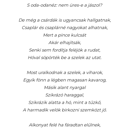
S oda-odanéz: nem üres-e a jászol?
De még a csárdák is ugyancsak hallgatnak,
Csaplár és csaplárné nagyokat alhatnak,
Mert a pince kulcsát
Akár elhajítsák,
Senki sem fordítja feléjök a rudat,
Hóval söpörték be a szelek az utat.
Most uralkodnak a szelek, a viharok,
Egyik fönn a légben magasan kavarog,
Másik alant nyargal
Szikrázó haraggal,
Szikrázik alatta a hó, mint a tűzkő,
A harmadik velök birkozni szemközt jő.
Alkonyat felé ha fáradtan elűlnek,