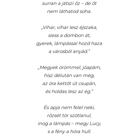
surran a játszi őz – de őt
nem láthatod soha.
„Vihar, vihar lesz éjszaka,
siess a dombon át,
gyerek, lámpással hozd haza
a városból anyád.”
„Megyek örömmel, jóapám,
hisz délután van még,
az óra kettőt üt csupán,
és holdas lesz az ég.”
És apja nem felel neki,
rőzsét tör szótlanul,
inog a lámpás – megy Lucy,
s a fény a hóra hull.