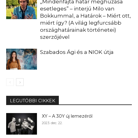
„Mindenfajta határ meghúzása
esetleges” – interjú Milo van
Bokkummal, a Határok – Miért ott,
miért így? (A világ legfurcsább
országhatárainak történetei)
szerzőjével
Szabados Ági és a NIOK útja
LEGUTÓBBI CIKKEK
XY – A 30Y új lemezéről
2023. dec. 22.