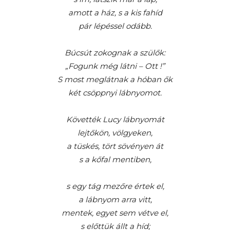
amott a ház, s a kis fahíd
pár lépéssel odább.
Búcsút zokognak a szülők:
„Fogunk még látni – Ott !”
S most meglátnak a hóban ők
két csöppnyi lábnyomot.
Követték Lucy lábnyomát
lejtőkön, völgyeken,
a tüskés, tört sövényen át
s a kőfal mentiben,
s egy tág mezőre értek el,
a lábnyom arra vitt,
mentek, egyet sem vétve el,
s előttük állt a híd;