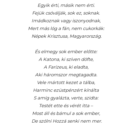
Egyik érti, másik nem érti.
Fejük csóválják, sok ez, soknak.
Imádkoznak vagy iszonyodnak,
Mert más lóg a fán, nem cukorkák:
Népek Krisztusa, Magyarország.
És elmegy sok ember előtte:
A Katona, ki szíven döfte,
A Farizeus, ki eladta,
Aki háromszor megtagadta.
Vele mártott kezet a tálba,
Harminc ezüstpénzért kínálta
S amíg gyalázta, verte, szidta:
Testét ette és vérét itta –
Most áll és bámul a sok ember,
De szólni Hozzá senki nem mer.