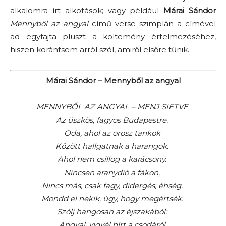
alkalomra írt alkotások; vagy például
Márai Sándor
Mennyből az angyal
című verse szimplán a címével
ad egyfajta pluszt a költemény értelmezéséhez,
hiszen korántsem arról szól, amiről elsőre tűnik.
Márai Sándor – Mennyből az angyal
MENNYBŐL AZ ANGYAL – MENJ SIETVE
Az üszkös, fagyos Budapestre.
Oda, ahol az orosz tankok
Között hallgatnak a harangok.
Ahol nem csillog a karácsony.
Nincsen aranydió a fákon,
Nincs más, csak fagy, didergés, éhség.
Mondd el nekik, úgy, hogy megértsék.
Szólj hangosan az éjszakából:
Angyal, vigyél hírt a csodáról.