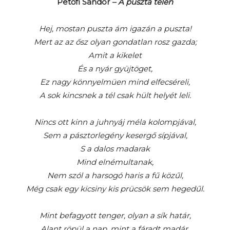
Petőfi Sándor
– A puszta télen
Hej, mostan puszta ám igazán a puszta!
Mert az az ősz olyan gondatlan rosz gazda;
Amit a kikelet
És a nyár gyüjtöget,
Ez nagy könnyelmüen mind elfecséreli,
A sok kincsnek a tél csak hült helyét leli.
Nincs ott kinn a juhnyáj méla kolompjával,
Sem a pásztorlegény kesergő sípjával,
S a dalos madarak
Mind elnémultanak,
Nem szól a harsogó haris a fű közűl,
Még csak egy kicsiny kis prücsök sem hegedűl.
Mint befagyott tenger, olyan a sík határ,
Alant röpül a nap, mint a fáradt madár,