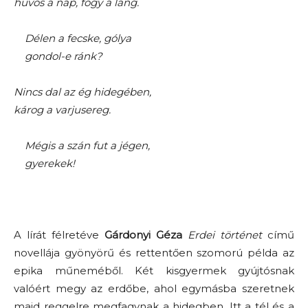
hűvös a nap, fogy a láng.
Délen a fecske, gólya
gondol-e ránk?
Nincs dal az ég hidegében,
károg a varjusereg.
Mégis a szán fut a jégen,
gyerekek!
A lírát félretéve
Gárdonyi Géza
Erdei történet
című
novellája gyönyörű és rettentően szomorú példa az
epika műneméből. Két kisgyermek gyújtósnak
valóért megy az erdőbe, ahol egymásba szeretnek
majd reggelre megfagynak a hidegben. Itt a tél és a