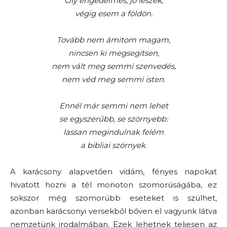
Oly engedelmes, jó leszek,
végig esem a földön.
Tovább nem ámitom magam,
nincsen ki megsegítsen,
nem vált meg semmi szenvedés,
nem véd meg semmi isten.
Ennél már semmi nem lehet
se egyszerűbb, se szörnyebb:
lassan megindulnak felém
a bibliai szörnyek.
A karácsony alapvetően vidám, fényes napokat
hivatott hozni a tél monoton szomorúságába, ez
sokszor még szomorúbb eseteket is szülhet,
azonban karácsonyi versekből bőven el vagyunk látva
nemzetünk irodalmában. Ezek lehetnek teljesen az