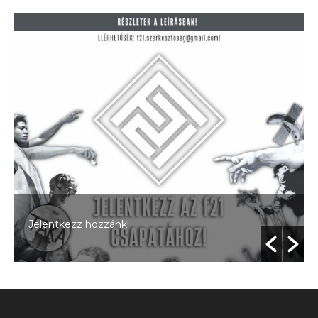
A kovászos kenyérsztori egyenesen a sütőből