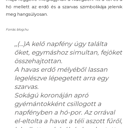
hó mellett az erdő és a szarvas szimbolikája jelenik
meg hangsúlyosan.
Forrás: blog.hu
,,(…)A kelő napfény úgy találta
őket, egymáshoz simultan, fejöket
összehajtottan.
A havas erdő mélyéből lassan
legelészve lépegetett arra egy
szarvas.
Sokágú koronáján apró
gyémántokként csillogott a
napfényben a hó-por. Az orrával
el-eltolta a havat a téli aszott fűről,