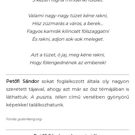
Valami nagy-nagy tüzet kéne rakni,
Hisz zúzmarás a város, a berek…
Fagyos kamrák kilincsét fölszaggatni
És rakni, adjon sok-sok meleget.
Azt a tüzet, ó jaj, meg kéne rakni,
Hogy fölengednének az emberek!
Petőfi Sándor
sokat foglalkozott általa oly nagyon
szeretett tájaival, ahogy azt már az ősz témájában is
láthattuk;
A puszta, télen
című versében gyönyörű
képekkel találkozhatunk.
Forrás: gutenberg.org