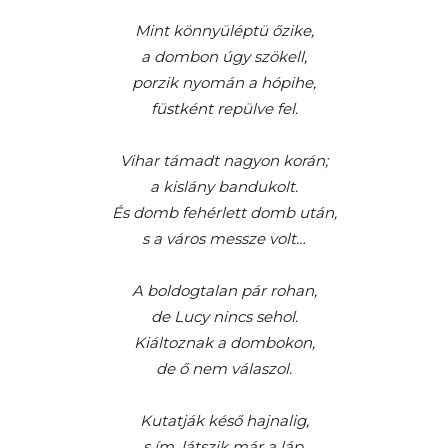
Mint könnyüléptü őzike,
a dombon úgy szökell,
porzik nyomán a hópihe,
füstként repülve fel.
Vihar támadt nagyon korán;
a kislány bandukolt.
És domb fehérlett domb után,
s a város messze volt…
A boldogtalan pár rohan,
de Lucy nincs sehol.
Kiáltoznak a dombokon,
de ő nem válaszol.
Kutatják késő hajnalig,
s ím, látszik már a láp,