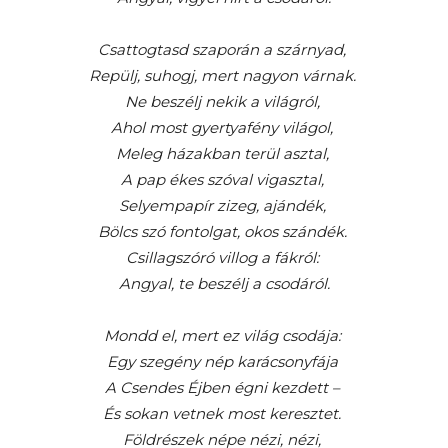
Csattogtasd szaporán a szárnyad,
Repülj, suhogj, mert nagyon várnak.
Ne beszélj nekik a világról,
Ahol most gyertyafény világol,
Meleg házakban terül asztal,
A pap ékes szóval vigasztal,
Selyempapír zizeg, ajándék,
Bölcs szó fontolgat, okos szándék.
Csillagszóró villog a fákról:
Angyal, te beszélj a csodáról.
Mondd el, mert ez világ csodája:
Egy szegény nép karácsonyfája
A Csendes Éjben égni kezdett –
És sokan vetnek most keresztet.
Földrészek népe nézi, nézi,