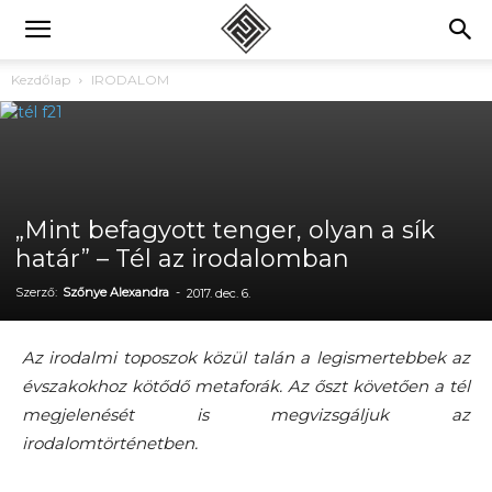
Kezdőlap
IRODALOM
„Mint befagyott tenger, olyan a sík
határ” – Tél az irodalomban
Szerző:
Szőnye Alexandra
-
2017. dec. 6.
Az irodalmi toposzok közül talán a legismertebbek az
évszakokhoz kötődő metaforák. Az őszt követően a tél
megjelenését is megvizsgáljuk az
irodalomtörténetben.