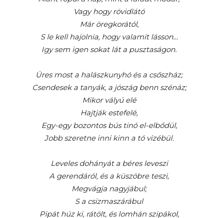
Vagy hogy rövidlátó
Már öregkorától,
S le kell hajolnia, hogy valamit lásson…
Igy sem igen sokat lát a pusztaságon.
Üres most a halászkunyhó és a csőszház;
Csendesek a tanyák, a jószág benn szénáz;
Mikor vályú elé
Hajtják estefelé,
Egy-egy bozontos bús tinó el-elbődül,
Jobb szeretne inni kinn a tó vizébül.
Leveles dohányát a béres leveszi
A gerendáról, és a küszöbre teszi,
Megvágja nagyjábul;
S a csizmaszárábul
Pipát húz ki, rátölt, és lomhán szipákol,