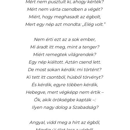
Mért nem pusztult ki, ahogy kérték?
Mért nem várta csendben a végét?
Miért, hogy meghasadt az égbolt,
Mert egy nép azt mondta: „Elég volt.”
Nem érti ezt az a sok ember,
Mi áradt itt meg, mint a tenger?
Miért remegtek világrendek?
Egy nép kiáltott. Aztán csend lett.
De most sokan kérdik: mi történt?
Ki tett itt csontból, húsból törvényt?
És kérdik, egyre többen kérdik,
Hebegve, mert végképp nem értik –
Ők, akik örökségbe kapták –:
Ilyen nagy dolog a Szabadság?
Angyal, vidd meg a hírt az égből,
Mindig új élet lesz a vérből.