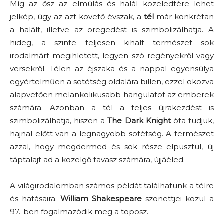
Míg az ősz az elmúlás és halál közeledtére lehet
jelkép, úgy az azt követő évszak, a
tél
már konkrétan
a halált, illetve az öregedést is szimbolizálhatja. A
hideg, a szinte teljesen kihalt természet sok
irodalmárt megihletett, legyen szó regényekről vagy
versekről. Télen az éjszaka és a nappal egyensúlya
egyértelműen a sötétség oldalára billen, ezzel okozva
alapvetően melankolikusabb hangulatot az emberek
számára. Azonban a tél a teljes újrakezdést is
szimbolizálhatja, hiszen a
The Dark Knight
óta tudjuk,
hajnal előtt van a legnagyobb sötétség. A természet
azzal, hogy megdermed és sok része elpusztul, új
táptalajt ad a közelgő tavasz számára, újjáéled.
A világirodalomban számos példát találhatunk a télre
és hatásaira.
William Shakespeare
szonettjei közül a
97.-ben fogalmazódik meg a toposz.