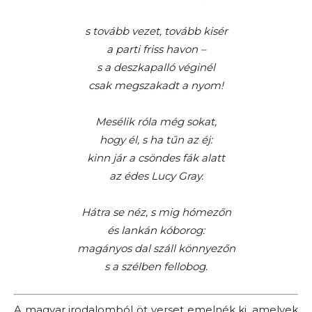
s tovább vezet, tovább kisér
a parti friss havon –
s a deszkapalló véginél
csak megszakadt a nyom!
Mesélik róla még sokat,
hogy él, s ha tűn az éj:
kinn jár a csöndes fák alatt
az édes Lucy Gray.
Hátra se néz, s mig hómezőn
és lankán kóborog:
magányos dal száll könnyezőn
s a szélben fellobog.
A magyar irodalomból öt verset emelnék ki, amelyek