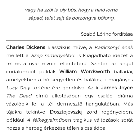
vagy ha szól is, oly bús, hogy a haló lomb
sápad, telet sejt és borzongva bólong.
Szabó Lőrinc fordítása
Charles Dickens
klasszikus műve, a
Karácsonyi ének
mellett a
Szép remények
ből is kiragadható idézet a
tél és a nyár elvont ellentétéről. Szintén az angol
irodalomból példák
William Wordsworth
balladái,
amelyekben a hó kegyetlen és halálos, a magányos
Lucy Gray
történetére gondolva. Az ír
James Joyce
The Dead
című alkotásában egy családi dráma
vázolódik fel a tél dermesztő hangulatában. Más
tájakra tekintve
Dosztojevszkij
zord regényeiben,
például
A félkegyelmű
ben tragikus változások sorát
hozza a herceg érkezése télen a családba.