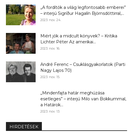
„A fordítók a világ legfontosabb emberei”
– interjú Sigríður Hagalín Björnsdóttirral,...
2023. nov. 24.
Miért jók a midcult könyvek? – Kritika
Lichter Péter Az amerikai...
2023. nov. 16.
André Ferenc – Csuklásgyakorlatok (Parti
Nagy Lajos 70)
2023. nov. 15.
„Mindenfajta határ meghúzása
esetleges” – interjú Milo van Bokkummal,
a Határok...
2023. nov. 13.
HIRDETÉSEK