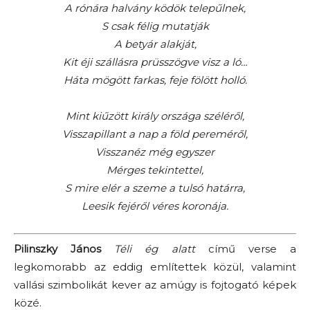
A rónára halvány ködök telepűlnek,
S csak félig mutatják
A betyár alakját,
Kit éji szállásra prüsszögve visz a ló…
Háta mögött farkas, feje fölött holló.
Mint kiűzött király országa széléről,
Visszapillant a nap a föld pereméről,
Visszanéz még egyszer
Mérges tekintettel,
S mire elér a szeme a tulsó határra,
Leesik fejéről véres koronája.
Pilinszky János
Téli ég alatt
című verse a
legkomorabb az eddig említettek közül, valamint
vallási szimbolikát kever az amúgy is fojtogató képek
közé.