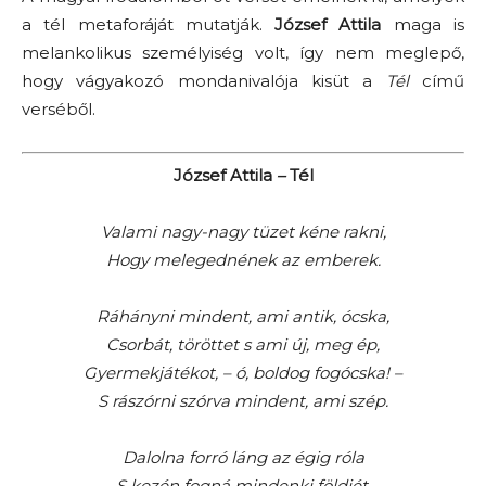
a tél metaforáját mutatják.
József Attila
maga is
melankolikus személyiség volt, így nem meglepő,
hogy vágyakozó mondanivalója kisüt a
Tél
című
verséből.
József Attila
–
Tél
Valami nagy-nagy tüzet kéne rakni,
Hogy melegednének az emberek.
Ráhányni mindent, ami antik, ócska,
Csorbát, töröttet s ami új, meg ép,
Gyermekjátékot, – ó, boldog fogócska! –
S rászórni szórva mindent, ami szép.
Dalolna forró láng az égig róla
S kezén fogná mindenki földiét.