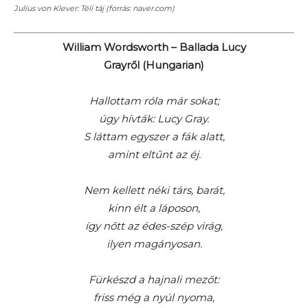
Julius von Klever: Téli táj (forrás: naver.com)
William Wordsworth – Ballada Lucy
Grayről (Hungarian)
Hallottam róla már sokat;
úgy hívták: Lucy Gray.
S láttam egyszer a fák alatt,
amint eltűnt az éj.
Nem kellett néki társ, barát,
kinn élt a láposon,
így nőtt az édes-szép virág,
ilyen magányosan.
Fürkészd a hajnali mezőt:
friss még a nyúl nyoma,