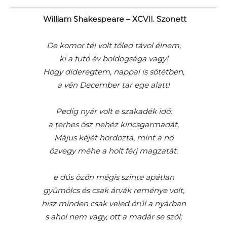
William Shakespeare – XCVII. Szonett
De komor tél volt tőled távol élnem,
ki a futó év boldogsága vagy!
Hogy dideregtem, nappal is sötétben,
a vén December tar ege alatt!
Pedig nyár volt e szakadék idő:
a terhes ősz nehéz kincsgarmadát,
Május kéjét hordozta, mint a nő
özvegy méhe a holt férj magzatát:
e dús özön mégis szinte apátlan
gyümölcs és csak árvák reménye volt,
hisz minden csak veled örűl a nyárban
s ahol nem vagy, ott a madár se szól;