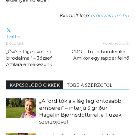
élőlények körében.
Kiemelt kép:
erdelyalbum.hu
Twitter
Előző cikk
Következő cikk
„Övé e táj, ez volt rút
CRO – Tru. albumkritika –
birodalma.” – József
Amikor egy rapper felnő
Attilára emlékezünk
KAPCSOLÓDÓ CIKKEK
TÖBB A SZERZŐTŐL
„A fordítók a világ legfontosabb
emberei” – interjú Sigríður
Hagalín Björnsdóttirral, a Tüzek
szerzőjével