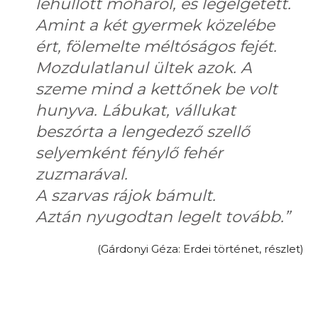
lehullott moháról, és legelgetett.
Amint a két gyermek közelébe
ért, fölemelte méltóságos fejét.
Mozdulatlanul ültek azok. A
szeme mind a kettőnek be volt
hunyva. Lábukat, vállukat
beszórta a lengedező szellő
selyemként fénylő fehér
zuzmarával.
A szarvas rájok bámult.
Aztán nyugodtan legelt tovább.”
(Gárdonyi Géza: Erdei történet, részlet)