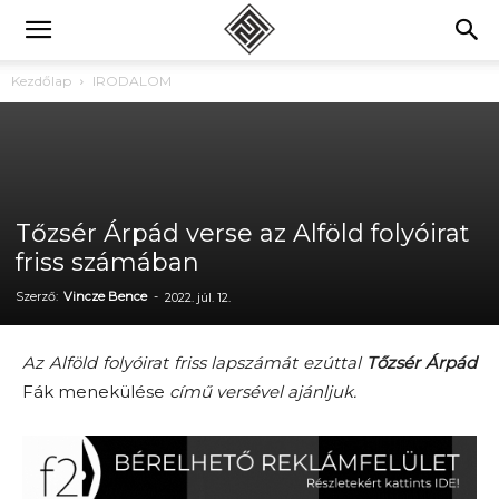
Kezdőlap
IRODALOM
Tőzsér Árpád verse az Alföld folyóirat
friss számában
Szerző:
Vincze Bence
-
2022. júl. 12.
Az Alföld folyóirat friss lapszámát ezúttal
Tőzsér Árpád
Fák menekülése
című versével ajánljuk.