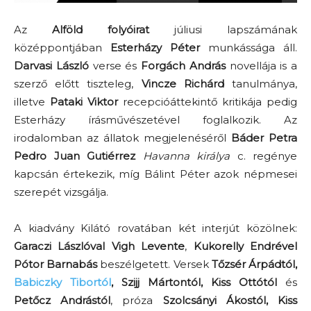
Az
Alföld folyóirat
júliusi lapszámának
középpontjában
Esterházy Péter
munkássága áll.
Darvasi László
verse és
Forgách András
novellája is a
szerző előtt tiszteleg,
Vincze Richárd
tanulmánya,
illetve
Pataki Viktor
recepcióáttekintő kritikája pedig
Esterházy írásművészetével foglalkozik. Az
irodalomban az állatok megjelenéséről
Báder Petra
Pedro Juan Gutiérrez
Havanna királya
c. regénye
kapcsán értekezik, míg Bálint Péter azok népmesei
szerepét vizsgálja.
A kiadvány Kilátó rovatában két interjút közölnek:
Garaczi Lászlóval Vigh Levente
,
Kukorelly Endrével
Pótor Barnabás
beszélgetett. Versek
Tőzsér Árpádtól,
Babiczky Tibortól
, Szijj Mártontól, Kiss Ottótól
és
Petőcz Andrástól
, próza
Szolcsányi Ákostól, Kiss