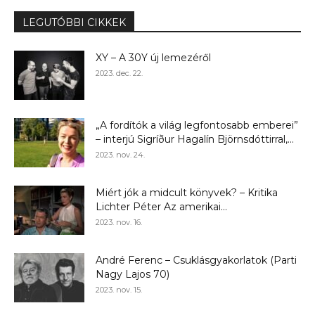
LEGUTÓBBI CIKKEK
XY – A 30Y új lemezéről
2023. dec. 22.
„A fordítók a világ legfontosabb emberei”
– interjú Sigríður Hagalín Björnsdóttirral,...
2023. nov. 24.
Miért jók a midcult könyvek? – Kritika
Lichter Péter Az amerikai...
2023. nov. 16.
André Ferenc – Csuklásgyakorlatok (Parti
Nagy Lajos 70)
2023. nov. 15.