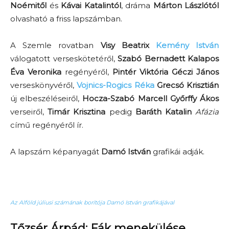
Noémitől
és
Kávai Katalintól
, dráma
Márton Lászlótól
olvasható a friss lapszámban.
A Szemle rovatban
Visy Beatrix
Kemény István
válogatott verseskötetéről,
Szabó Bernadett Kalapos
Éva Veronika
regényéről,
Pintér Viktória Géczi János
verseskönyvéről,
Vojnics-Rogics Réka
Grecsó Krisztián
új elbeszéléseiről,
Hocza-Szabó Marcell Győrffy Ákos
verseiről,
Timár Krisztina
pedig
Baráth Katalin
Afázia
című regényéről ír.
A lapszám képanyagát
Damó István
grafikái adják.
Az Alföld júliusi számának borítója Damó István grafikájával
Tőzsér Árpád: Fák menekülése