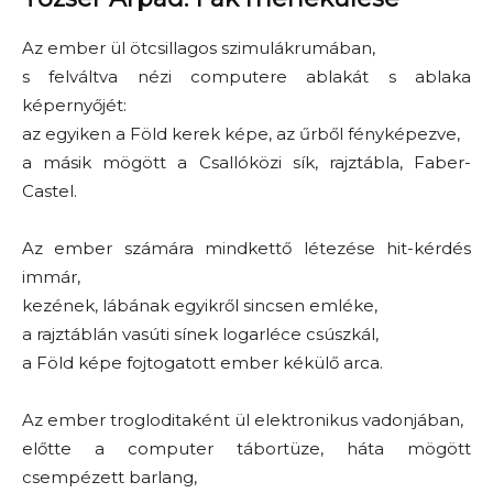
Az ember ül ötcsillagos szimulákrumában,
s felváltva nézi computere ablakát s ablaka
képernyőjét:
az egyiken a Föld kerek képe, az űrből fényképezve,
a másik mögött a Csallóközi sík, rajztábla, Faber-
Castel.
Az ember számára mindkettő létezése hit-kérdés
immár,
kezének, lábának egyikről sincsen emléke,
a rajztáblán vasúti sínek logarléce csúszkál,
a Föld képe fojtogatott ember kékülő arca.
Az ember trogloditaként ül elektronikus vadonjában,
előtte a computer tábortüze, háta mögött
csempézett barlang,