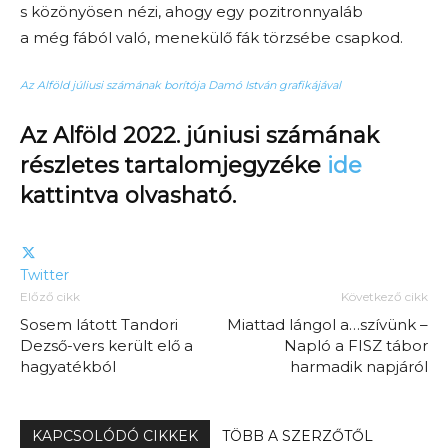
s közönyösen nézi, ahogy egy pozitronnyaláb
a még fából való, menekülő fák törzsébe csapkod.
Az Alföld júliusi számának borítója Damó István grafikájával
Az Alföld 2022. júniusi számának
részletes tartalomjegyzéke
ide
kattintva olvasható.
Twitter
Előző cikk
Következő cikk
Sosem látott Tandori
Miattad lángol a…szívünk –
Dezső-vers került elő a
Napló a FISZ tábor
hagyatékból
harmadik napjáról
KAPCSOLÓDÓ CIKKEK
TÖBB A SZERZŐTŐL