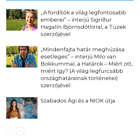
„A fordítók a világ legfontosabb
emberei” – interjú Sigríður
Hagalín Björnsdóttirral, a Tüzek
szerzőjével
„Mindenfajta határ meghúzása
esetleges” – interjú Milo van
Bokkummal, a Határok – Miért ott,
miért így? (A világ legfurcsább
országhatárainak történetei)
szerzőjével
Szabados Ági és a NIOK útja