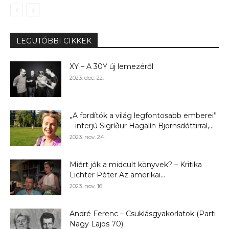
LEGUTÓBBI CIKKEK
XY – A 30Y új lemezéről
2023. dec. 22.
„A fordítók a világ legfontosabb emberei”
– interjú Sigríður Hagalín Björnsdóttirral,...
2023. nov. 24.
Miért jók a midcult könyvek? – Kritika
Lichter Péter Az amerikai...
2023. nov. 16.
André Ferenc – Csuklásgyakorlatok (Parti
Nagy Lajos 70)