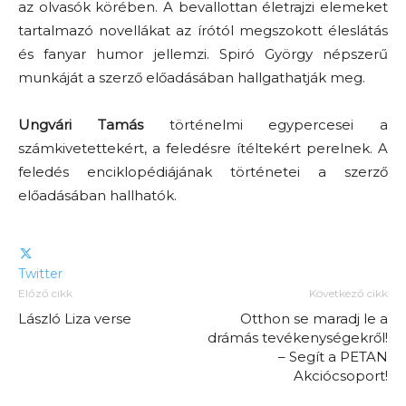
az olvasók körében. A bevallottan életrajzi elemeket
tartalmazó novellákat az írótól megszokott éleslátás
és fanyar humor jellemzi. Spiró György népszerű
munkáját a szerző előadásában hallgathatják meg.
Ungvári Tamás
történelmi egypercesei a
számkivetettekért, a feledésre ítéltekért perelnek. A
feledés enciklopédiájának történetei a szerző
előadásában hallhatók.
Twitter
Előző cikk
Következő cikk
László Liza verse
Otthon se maradj le a
drámás tevékenységekről!
– Segít a PETAN
Akciócsoport!