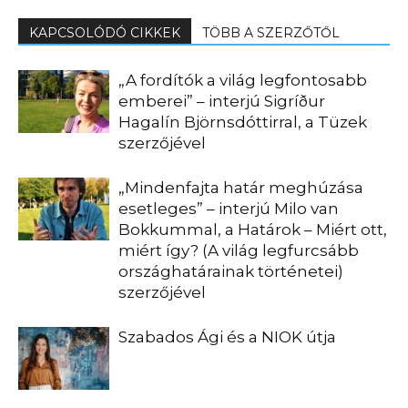
KAPCSOLÓDÓ CIKKEK
TÖBB A SZERZŐTŐL
„A fordítók a világ legfontosabb
emberei” – interjú Sigríður
Hagalín Björnsdóttirral, a Tüzek
szerzőjével
„Mindenfajta határ meghúzása
esetleges” – interjú Milo van
Bokkummal, a Határok – Miért ott,
miért így? (A világ legfurcsább
országhatárainak történetei)
szerzőjével
Szabados Ági és a NIOK útja