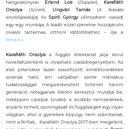
hangoskönyvei:
Erlend Loe
(
Doppler
),
Karafiáth
Orsolya
(
Szirén
),
Ungvári Tamás
(
A feledés
enciklopédiája
) és
Spiró György
(
Álmodtam neked
)
egy-egy munkája. A kiadó ezzel szeretne hozzájárulni
olvasói tartalmas, otthoni időtöltéséhez – írja a
litera.hu
.
Karafiáth Orsolya
a függés lélektanát járja körül
novellafüzérként is olvasható családregényében. Az
első pillantásra lazán összefűzött emléktöredékek
sorának ható, ám valójában szinte mániákus
tudatossággal megszerkesztett történet három
generáció nőtagjainak életén keresztül mutatja be,
miképpen cipeljük tovább a korábbi nemzedékek,
anyáink terheit, szorongásait és függőségeit egy olyan
világban, ahol a gyerekek éppúgy nem számítanak,
mint a férfiak… Karafiáth Orsolya 2017-ben megjelent,