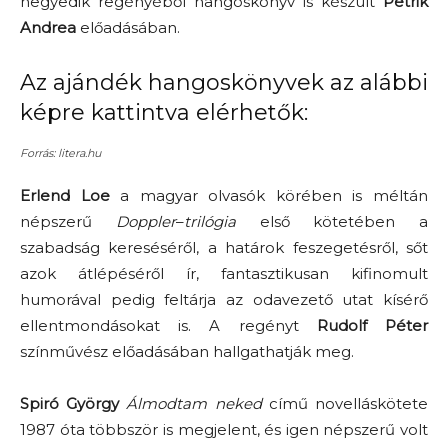
negyedik regényéből hangoskönyv is készült
Petrik
Andrea
előadásában.
Az ajándék hangoskönyvek az alábbi
képre kattintva elérhetők:
Forrás: litera.hu
Erlend Loe
a magyar olvasók körében is méltán
népszerű
Doppler
–
trilógia
első kötetében a
szabadság kereséséről, a határok feszegetésről, sőt
azok átlépéséről ír, fantasztikusan kifinomult
humorával pedig feltárja az odavezető utat kísérő
ellentmondásokat is. A regényt
Rudolf Péter
színművész előadásában hallgathatják meg.
Spiró György
Álmodtam neked
című novelláskötete
1987 óta többször is megjelent, és igen népszerű volt