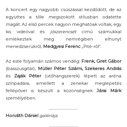
A koncert egy nagyobb csúszással kezdődött, de az
együttes a tőle megszokott stílusban odatette
magát. Az első percek nagyon meghatóak voltak, egy
kis videóval és
jószerencsét
című számukkal
emlékeztek meg nemrégiben elhunyt
menedzserükről,
Medgyesi Ferenc
„Pité-ről”.
Az este folyamán számos vendég:
Frenk, Giret Gábor
(basszusgitár),
Müller Péter Sziámi, Szekeres András
és
Zaják Péter
(ütőhangszerek) lépett az aréna
színpadára, emellett a zenekar meglepetés
fellépővel is készült a közönségnek
Járai Márk
személyében.
Horváth Dániel
galériája