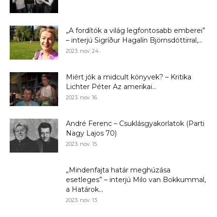
„A fordítók a világ legfontosabb emberei”
– interjú Sigríður Hagalín Björnsdóttirral,...
2023. nov. 24.
Miért jók a midcult könyvek? – Kritika
Lichter Péter Az amerikai...
2023. nov. 16.
André Ferenc – Csuklásgyakorlatok (Parti
Nagy Lajos 70)
2023. nov. 15.
„Mindenfajta határ meghúzása
esetleges” – interjú Milo van Bokkummal,
a Határok...
2023. nov. 13.