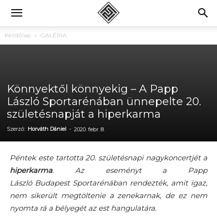
Kezdőlap
GALÉRIA
Könnyektől könnyekig – A Papp
László Sportarénában ünnepelte 20.
születésnapját a hiperkarma
Szerző:
Horváth Dániel
-
2020. febr. 8.
Péntek este tartotta 20. születésnapi nagykoncertjét
a
hiperkarma
. Az eseményt a Papp
László Budapest Sportarénában rendezték, amit igaz,
nem sikerült megtöltenie a zenekarnak, de ez nem
nyomta rá a bélyegét az est hangulatára.