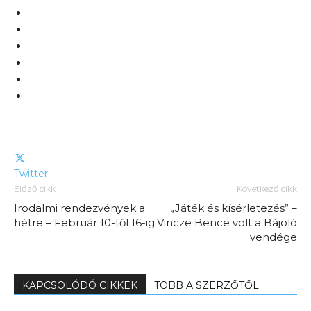
Twitter
Előző cikk
Következő cikk
Irodalmi rendezvények a
„Játék és kísérletezés” –
hétre – Február 10-től 16-ig
Vincze Bence volt a Bájoló
vendége
KAPCSOLÓDÓ CIKKEK
TÖBB A SZERZŐTŐL