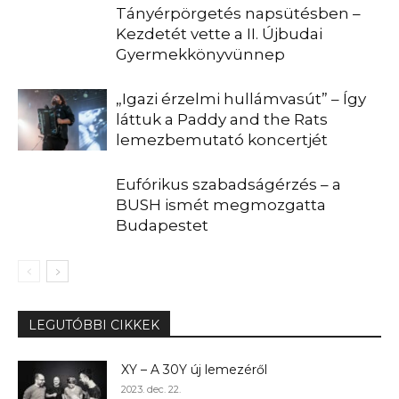
Tányérpörgetés napsütésben –
Kezdetét vette a II. Újbudai
Gyermekkönyvünnep
„Igazi érzelmi hullámvasút” – Így
láttuk a Paddy and the Rats
lemezbemutató koncertjét
Eufórikus szabadságérzés – a
BUSH ismét megmozgatta
Budapestet
LEGUTÓBBI CIKKEK
XY – A 30Y új lemezéről
2023. dec. 22.