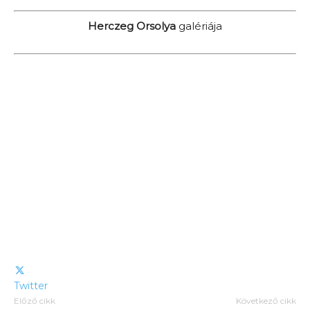
Herczeg Orsolya
galériája
Twitter
Előző cikk
Következő cikk