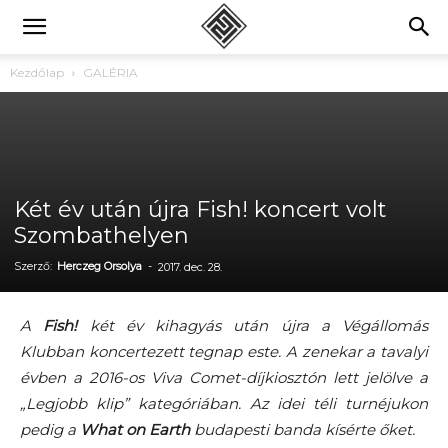
Kezdőlap
GALÉRIA
Két év után újra Fish! koncert volt
Szombathelyen
Szerző:
Herczeg Orsolya
-
2017. dec. 28.
A
Fish!
két év kihagyás után újra a Végállomás
Klubban koncertezett tegnap este. A zenekar a tavalyi
évben a 2016-os Viva Comet-díjkiosztón lett jelölve a
„Legjobb klip” kategóriában. Az idei téli turnéjukon
pedig a
What on Earth
budapesti banda kísérte őket.