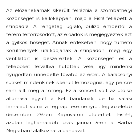
Az előzenekarnak sikerült felráznia a szombathelyi
közönséget is kellőképpen, majd a Fish! fellépett a
színpadra. A rengeteg ugráló, bulizó embertől a
terem felforrósodott, az előadók is megjegyezték ezt
a gyilkos hőséget. Annak érdekében, hogy tűrhető
körülmények uralkodjanak a színpadon, még egy
ventilátort is beszereztek. A közönséget és a
fellépőket felváltva hűtötték vele, így mindenki
nyugodtan ünnepelte tovább az estét. A karácsonyi
sütiket mindenkinek sikerült lemozognia, egy percre
sem állt meg a tömeg. Ez a koncert volt az utolsó
állomása együtt a két bandának, de ha valaki
lemaradt volna a tegnapi eseményről, legközelebb
december 29.-én Kapuváron utolérheti Fish!-t,
azután leghamarabb csak január 5-én a Barba
Negrában találkozhat a bandával.