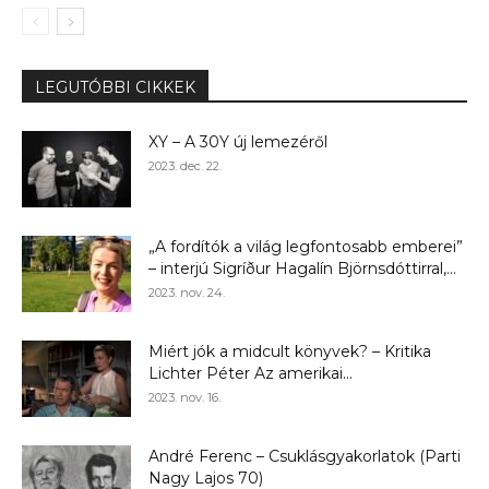
LEGUTÓBBI CIKKEK
XY – A 30Y új lemezéről
2023. dec. 22.
„A fordítók a világ legfontosabb emberei”
– interjú Sigríður Hagalín Björnsdóttirral,...
2023. nov. 24.
Miért jók a midcult könyvek? – Kritika
Lichter Péter Az amerikai...
2023. nov. 16.
André Ferenc – Csuklásgyakorlatok (Parti
Nagy Lajos 70)