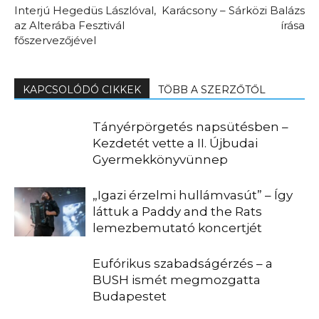
Interjú Hegedüs Lászlóval,
Karácsony – Sárközi Balázs
az Alterába Fesztivál
írása
főszervezőjével
KAPCSOLÓDÓ CIKKEK
TÖBB A SZERZŐTŐL
Tányérpörgetés napsütésben –
Kezdetét vette a II. Újbudai
Gyermekkönyvünnep
„Igazi érzelmi hullámvasút” – Így
láttuk a Paddy and the Rats
lemezbemutató koncertjét
Eufórikus szabadságérzés – a
BUSH ismét megmozgatta
Budapestet