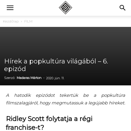
Kezdőlap
FILM
Hírek a popkultúra világából – 6.
epizód
Szerző:
Madaras Márton
-
2020. jún. 11.
A hatodik epizódot tekertük be a popkultúra
filmszalagjáról, hogy megmutassuk a legújabb híreket.
Ridley Scott folytatja a régi
franchise-t?