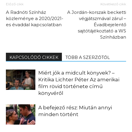
Előző cikk
Következő cikk
A Radnóti Színház
A Jordán-korszak becketti
közleménye a 2020/2021-
végjátszmával zárul –
es évaddal kapcsolatban
Évadbejelentő
sajtótájékoztató a WS
Színházban
KAPCSOLÓDÓ CIKKEK
TÖBB A SZERZŐTŐL
Miért jók a midcult könyvek? –
Kritika Lichter Péter Az amerikai
film rövid története című
könyvéről
A befejező rész: Miután annyi
minden történt