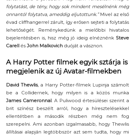
folytatást, de tény, hogy sok mindent mesélnénk még
onnantól folytatva, ameddig eljutottunk.”
Mivel az első
évad cliffhangerrel zárult, így erősen sejteti a folytatás
lehetőségét. Reménykedünk a mielőbbi hivatalos
bejelentésben is, hisz még jó ideig elnéznénk
Steve
Carell
és
John Malkovich
duóját a vásznon.
A Harry Potter filmek egyik sztárja is
megjelenik az új Avatar-filmekben
David Thewlis
, a Harry Potter-filmek Lupinja számolt
be a Collidernek, hogy milyen is a közös munka
James Cameronnal
. A Puliwood értesülései szerint a
brit színész beszélt arról, hogy a híresztelésekkel
ellentétben a második részben még nem fog
szerepelni. Ami azonban izgalmasabb, hogy Thewlis
állításai alapján legtöbbször azt sem tudta, hogy mi