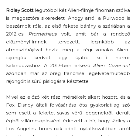
Ridley Scott
legutóbbi két Alien-filmje finoman szólva
is megosztóra sikeredett. Ahogy arról a Puliwood is
beszámolt róla, az első fekete bárány a szériában a
2012-es
Prometheus
volt, amit bár a rendező
előzményfilmnek tervezett, leginkább az
atmoszférájával hozta meg a régi vonalas Alien-
rajongók kedvét egy újabb sci-fi horror
kalandozáshoz. A 2017-ben érkező
Alien: Covenant
azonban már az öreg franchise legelvetemültebb
rajongóit is sűrű pislogásra késztette.
Mivel az előző két rész mérsékelt sikert hozott, és a
Fox Disney általi felvásárlása óta gyakorlatilag szó
sem esett a fekete, savas vérű idegenekről, derült
égből villámcsapásként érkezett a hír, hogy Ridley a
Los Angeles Times-nak adott nyilatkozatában arról