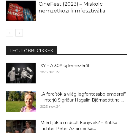
CineFest (2023) – Miskolc
nemzetközi filmfesztiválja
LEGUTÓBBI CIKKEK
XY – A 30Y új lemezéről
2023. dec. 22.
„A fordítók a világ legfontosabb emberei”
– interjú Sigríður Hagalín Björnsdóttirral,...
2023. nov. 24.
Miért jók a midcult könyvek? – Kritika
Lichter Péter Az amerikai...