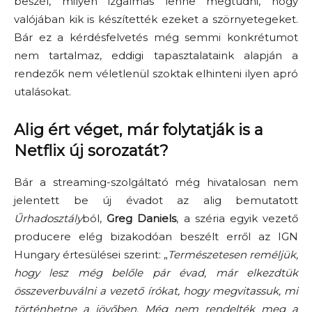
beszél, milyen izgalmas lenne megtudni, hogy
valójában kik is készítették ezeket a szörnyetegeket.
Bár ez a kérdésfelvetés még semmi konkrétumot
nem tartalmaz, eddigi tapasztalataink alapján a
rendezők nem véletlenül szoktak elhinteni ilyen apró
utalásokat.
Alig ért véget, már folytatják is a
Netflix új sorozatát?
Bár a streaming-szolgáltató még hivatalosan nem
jelentett be új évadot az alig bemutatott
Űrhadosztály
ból,
Greg Daniels
, a széria egyik vezető
producere elég bizakodóan beszélt erről az IGN
Hungary értesülései szerint: „
Természetesen reméljük,
hogy lesz még belőle pár évad, már elkezdtük
összeverbuválni a vezető írókat, hogy megvitassuk, mi
történhetne a jövőben. Még nem rendelték meg a