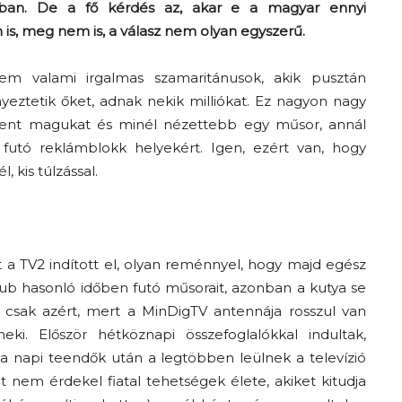
ágában. De a fő kérdés az, akar e a magyar ennyi
is, meg nem is, a válasz nem olyan egyszerű.
em valami irgalmas szamaritánusok, akik pusztán
eztetik őket, adnak nekik milliókat. Ez nagyon nagy
k fent magukat és minél nézettebb egy műsor, annál
 futó reklámblokk helyekért. Igen, ezért van, hogy
 kis túlzással.
t a TV2 indított el, olyan reménnyel, hogy majd egész
ub hasonló időben futó műsorait, azonban a kutya se
s csak azért, mert a MinDigTV antennája rosszul van
ki. Először hétköznapi összefoglalókkal indultak,
a napi teendők után a legtöbben leülnek a televízió
it nem érdekel fiatal tehetségek élete, akiket kitudja