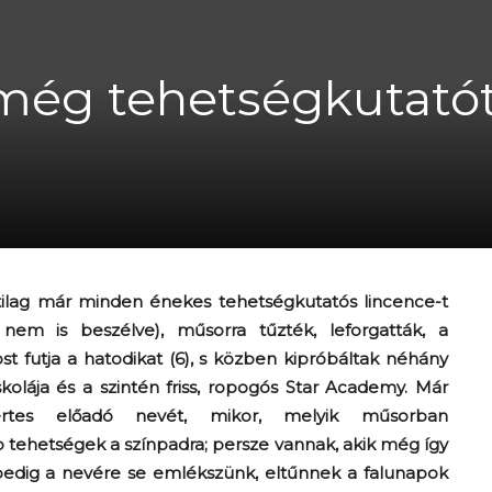
még tehetségkutató
A
fiatalság
tilag már minden énekes tehetségkutatós lincence-t
nem is beszélve), műsorra tűzték, leforgatták, a
st futja a hatodikat (6), s közben kipróbáltak néhány
skolája és a szintén friss, ropogós Star Academy. Már
százada
ertes előadó nevét, mikor, melyik műsorban
 tehetségek a színpadra; persze vannak, akik még így
pedig a nevére se emlékszünk, eltűnnek a falunapok