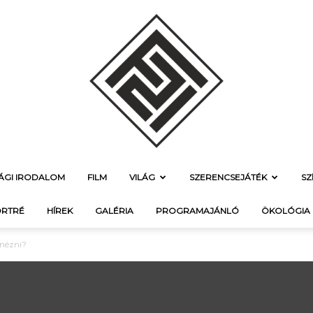
SÁGI IRODALOM
FILM
VILÁG
SZERENCSEJÁTÉK
SZ
f21.hu
RTRÉ
HÍREK
GALÉRIA
PROGRAMAJÁNLÓ
ÖKOLÓGIA
nézni?
–