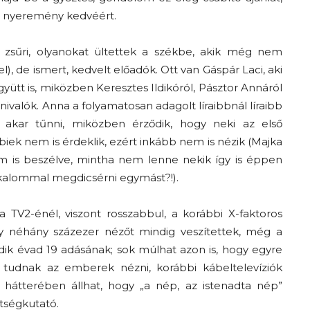
tt nyeremény kedvéért.
tt zsűri, olyanokat ültettek a székbe, akik még nem
l), de ismert, kedvelt előadók. Ott van Gáspár Laci, aki
ütt is, miközben Keresztes Ildikóról, Pásztor Annáról
ivalók. Anna a folyamatosan adagolt líraibbnál líraibb
k akar tűnni, miközben érződik, hogy neki az első
iek nem is érdeklik, ezért inkább nem is nézik (Majka
em is beszélve, mintha nem lenne nekik így is éppen
kalommal megdicsérni egymást?!).
a TV2-énél, viszont rosszabbul, a korábbi X-faktoros
gy néhány százezer nézőt mindig veszítettek, még a
adik évad 19 adásának; sok múlhat azon is, hogy egyre
 tudnak az emberek nézni, korábbi kábeltelevíziók
e hátterében állhat, hogy „a nép, az istenadta nép”
etségkutató.