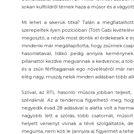
sokan külföldről térnek haza a műsor és a vágyo
Mi lehet a sikerük titka? Talán a megfiatalíto
szerepeltek ilyen pozícióban (Tóth Gabi kivételéve
megosztó, a nézők most döntik el érdekesek e egy
mindenki már megállapította, hogy zsűrinek csapn
hasonlataival, Ildikó pedig annyira keményne
pillanattól kezdve megvannak a kedvencei, a több
és a zsűri férfitagjainak ego növeléséről már n
elég nagy, muszáj nekik minden adásban több al
Szóval, az RTL hasonló műsora jobban teljesít, 
szériáknál. Az a tendencia figyelhető meg, ho
negyedik évad 28 adásával is alatta volt a harm
nagyobb lett a szórás, több csatornát, műsort
helyett versenyt vívnak a tévé szolgáltatók, d
megunta, nem köti le (annyira a) figyelmét a teh