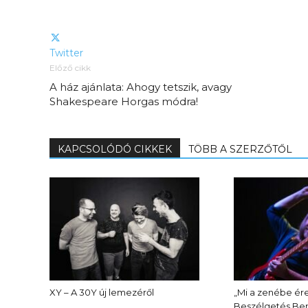
Twitter
Előző cikk
A ház ajánlata: Ahogy tetszik, avagy
Shakespeare Horgas módra!
KAPCSOLÓDÓ CIKKEK
TÖBB A SZERZŐTŐL
XY – A 30Y új lemezéről
„Mi a zenébe ére
Beszélgetés Ben