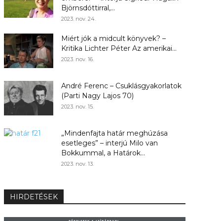
Björnsdóttirral,...
2023. nov. 24.
Miért jók a midcult könyvek? –
Kritika Lichter Péter Az amerikai...
2023. nov. 16.
André Ferenc – Csuklásgyakorlatok
(Parti Nagy Lajos 70)
2023. nov. 15.
„Mindenfajta határ meghúzása
esetleges” – interjú Milo van
Bokkummal, a Határok...
2023. nov. 13.
HIRDETÉSEK