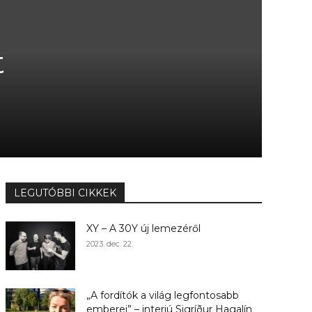
t
LEGUTÓBBI CIKKEK
XY – A 30Y új lemezéről
2023. dec. 22.
„A fordítók a világ legfontosabb
emberei” – interjú Sigríður Hagalín