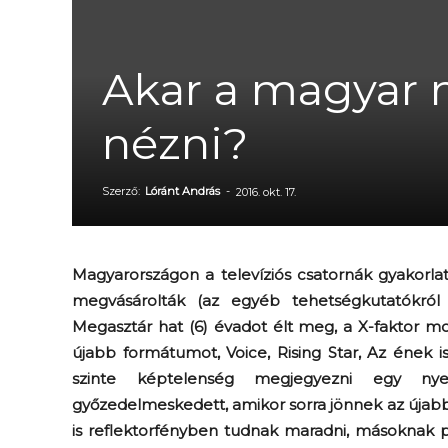
Akar a magyar 
nézni?
Szerző:
Lóránt András
-
2016. okt. 17.
Magyarországon a televíziós csatornák gyakorla
megvásárolták (az egyéb tehetségkutatókról 
Megasztár hat (6) évadot élt meg, a X-faktor mo
újabb formátumot, Voice, Rising Star, Az ének i
szinte képtelenség megjegyezni egy ny
győzedelmeskedett, amikor sorra jönnek az újabb
is reflektorfényben tudnak maradni, másoknak 