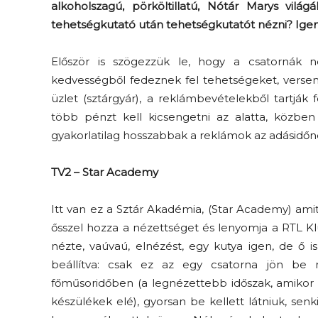
alkoholszagú, pörköltillatú, Nótár Marys vil
tehetségkutató után tehetségkutatót nézni? Igen 
Először is szögezzük le, hogy a csatornák n
kedvességből fedeznek fel tehetségeket, verseny
üzlet (sztárgyár), a reklámbevételekből tartjá
több pénzt kell kicsengetni az alatta, közben
gyakorlatilag hosszabbak a reklámok az adásidőnél,
TV2 – Star Academy
Itt van ez a Sztár Akadémia, (Star Academy) ami
ősszel hozza a nézettséget és lenyomja a RTL Kl
nézte, vaúvaú, elnézést, egy kutya igen, de ő i
beállítva: csak ez az egy csatorna jön be ne
főműsoridőben (a legnézettebb időszak, amikor 
készülékek elé), gyorsan be kellett látniuk, senk