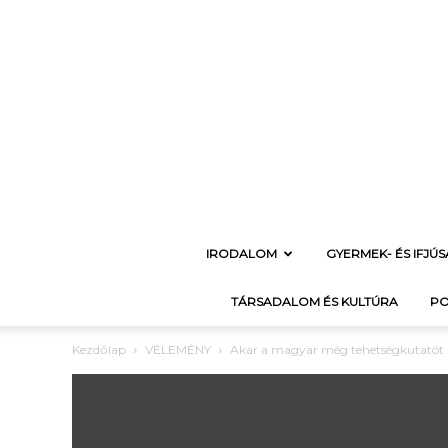
IRODALOM
GYERMEK- ÉS IFJÚ
TÁRSADALOM ÉS KULTÚRA
PO
Kezdőlap
VÉLEMÉNY
Akar a magyar még tehetségkutatót 