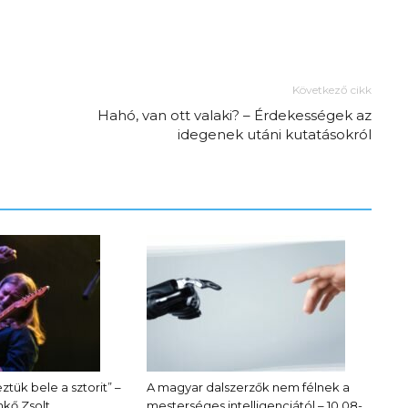
Következő cikk
Hahó, van ott valaki? – Érdekességek az
idegenek utáni kutatásokról
ztük bele a sztorit” –
A magyar dalszerzők nem félnek a
kő Zsolt
mesterséges intelligenciától – 10.08-