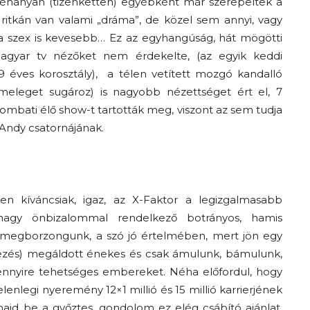
éhányan (tizenketten) egyébként már szerepeltek a
ritkán van valami „dráma”, de közel sem annyi, vagy
a szex is kevesebb… Ez az egyhangúság, hát mögötti
agyar tv nézőket nem érdekelte, (az egyik keddi
9 éves korosztály), a télen vetített mozgó kandalló
meleget sugároz) is nagyobb nézettséget ért el, 7
zombati élő show-t tartották meg, viszont az sem tudja
 Andy csatornájának.
Az f21-re költözik a
Trashről és lélekről –
 kíváncsiak, igaz, az X-Faktor a legizgalmasabb
Amurpodcast
. nagy önbizalommal rendelkező botrányos, hamis
megborzongunk, a szó jó értelmében, mert jön egy
jezés) megáldott énekes és csak ámulunk, bámulunk,
 ennyire tehetséges embereket. Néha előfordul, hogy
elenlegi nyeremény 12×1 millió és 15 millió karrierjének
 majd be a győztes, gondolom ez elég csábító ajánlat,