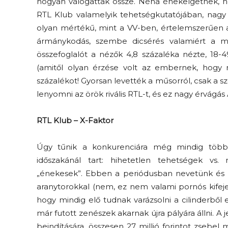
hogyan válogattak össze. Néha énekelgetnek, n
RTL Klub valamelyik tehetségkutatójában, nagy 
olyan mértékű, mint a VV-ben, értelemszerűen 
ármánykodás, szembe dicsérés valamiért a m
összefoglalót a nézők 4,8 százaléka nézte, 18-4
(amitől olyan érzése volt az embernek, hogy 
százalékot! Gyorsan levették a műsorról, csak a s
lenyomni az örök rivális RTL-t, és ez nagy érvágás
Elveszítettük az
unatkozás képességét? –
RTL Klub – X-Faktor
 és
Trashről és lélekről
er
Úgy tűnik a konkurenciára még mindig többen
S03E02 premier
időszakánál tart: hihetetlen tehetségek vs
„énekesek”. Ebben a periódusban nevetünk és 
aranytorokkal (nem, ez nem valami pornós kife
hogy mindig elő tudnak varázsolni a cilinderből
már futott zenészek akarnak újra pályára állni. A j
beindítására, összesen 27 millió forintot zsebel