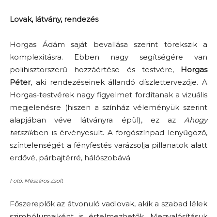
Lovak, látvány, rendezés
Horgas Ádám saját bevallása szerint törekszik a
komplexitásra. Ebben nagy segítségére van
polihisztorszerű hozzáértése és testvére,
Horgas
Péter
, aki rendezéseinek állandó díszlettervezője. A
Horgas-testvérek nagy figyelmet fordítanak a vizuális
megjelenésre (hiszen a színház véleményük szerint
alapjában véve látványra épül), ez az
Ahogy
tetszik
ben is érvényesült. A forgószínpad lenyűgöző,
színtelenségét a fényfestés varázsolja pillanatok alatt
erdővé, párbajtérré, hálószobává.
Fotó: Mészáros Zsolt
Főszereplők az átvonuló vadlovak, akik a szabad lélek
szimbólumaiként is értelmezhetők. Megvalósításuk