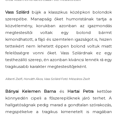
Vass Szilárd
bújik a klasszikus középkori bolondok
szerepébe. Manapság őket humoristának tartja a
közvélemény, korukban azonban az igazmondás
megtestesítői voltak: egy bolond bármit
kimondhatott, a fájó és szemtelen igazságot is, hiszen
tetteikért nem lehetett éppen bolond voltuk miatt
felelősségre vonni őket. Vass Szilárdnak ez egy
testhezálló szerep, én azonban kíváncsi lennék rá egy
tragikusabb karakter megtestesítőjeként.
Alberti Zsófi, Horváth Ákos, Vass Szilárd Fotó: Mészáros Zsolt
Bányai Kelemen Barna
és
Hartai Petra
kettőse
könnyedén cipeli a főszereplőknek járó terhet. A
hallgatóságnak pedig marad a gondtalan szórakozás,
megspékelve a tragikus kimenetelt is magában