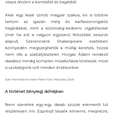
vissza ötvözni a komédiát és tragédiát.
Akár egy kissé sznob magyar szakos, én is többre
tartom az igazán mély és karfaszorongatós
tragédiákat, mint a közönség-kedvenc vígjátékokat
(már ha ezt a nagyon egyszerű felosztást vesszük
alapul). Szerencsére Shakespeare esetében
könnyedén megszeghetők a műfaji keretek, hozzá
nem illik a szabálytisztelet. Horgas Ádám rendező
ráadásul mindig komplex műalkotásra törekszik: most
is szükségünk volt minden érzékünkre.
Edvi Henrietta és Hartai Petra Fotó: Mészáros Zsolt
A történet (tényleg) dióhéjban
Nem szeretek egy-egy darab szüzsé elemeiről túl
részletesen írni. Egyrészt tessék elmenni, megnézni,