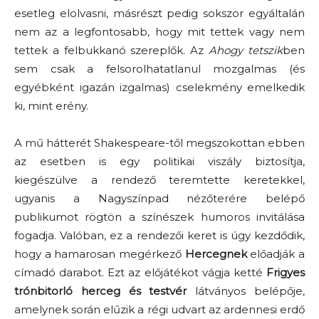
esetleg elolvasni, másrészt pedig sokszor egyáltalán
nem az a legfontosabb, hogy mit tettek vagy nem
tettek a felbukkanó szereplők. Az
Ahogy tetszik
ben
sem csak a felsorolhatatlanul mozgalmas (és
egyébként igazán izgalmas) cselekmény emelkedik
ki, mint erény.
A mű hátterét Shakespeare-től megszokottan ebben
az esetben is egy politikai viszály biztosítja,
kiegészülve a rendező teremtette keretekkel,
ugyanis a Nagyszínpad nézőterére belépő
publikumot rögtön a színészek humoros invitálása
fogadja. Valóban, ez a rendezői keret is úgy kezdődik,
hogy a hamarosan megérkező
Hercegnek
előadják a
címadó darabot. Ezt az előjátékot vágja ketté
Frigyes
trónbitorló herceg és testvér
látványos belépője,
amelynek során elűzik a régi udvart az ardennesi erdő