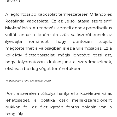
nevezni.
A legfontosabb kapcsolat természetesen Orlandó és
Rosalinda kapcsolata. Ez az „első látásra szerelem”
iskolapéldája. A rendezés kiemeli ennek parodisztikus
voltát; annak ellenére érezzük valószerűtlennek az
ilyesfajta románcot, hogy pontosan tudjuk,
megtörténhet a valóságban is ez a villámcsapás. Ez a
kollektív élettapasztalat mégis lehetővé teszi azt,
hogy folyamatosan drukkoljunk a szerelmeseknek,
elvárva a boldog véget történetükben.
Testvérharc Fotó: Mészáros Zsolt
Pont a szerelem túlsúlya hárítja el a közéletivé válás
lehetőségét, a politika csak mellékszereplőként
bukkan fel, az élet igazán fontos dolgain van a
hangsúly.