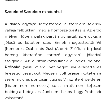
Szerelem! Szerelem mindenhol!
A darab egyfajta seregszemle, a szerelem sok-sok
válfaja felbukkan, még a homoszexualitás is. Az erdő
mélyén, fűben, patak partján burjánzik az erotika, a
jóleső és kötetlen szex. Ennek megtestesítői
Vili
(Kenderes Csaba) és
Juci
(Alberti Zsófi), a bujdosó
herceg kíséretébe tartozó egyszerű, jókedvű
szolgálók. Az ő szórakozásuknak a bölcs bolond,
Próbakő
(Vass Szilárd) vet véget, aki elragadja és
feleségül veszi Jucit. Mégsem volt teljesen kötetlen a
szerelmük; és pontosan Juci és Vili szinte érdektelen
(hiszen nem nemesek!) sorsa miatt nem teljesen
boldog a befejezés, Juci nem biztos, hogy Próbakőt
választaná.