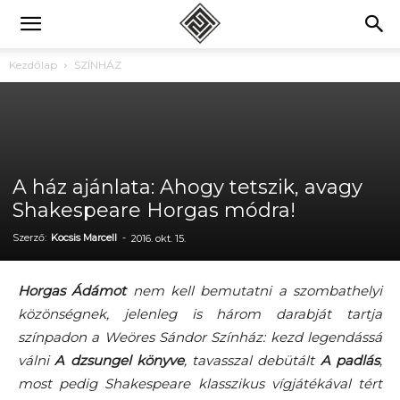
Kezdőlap
SZÍNHÁZ
A ház ajánlata: Ahogy tetszik, avagy
Shakespeare Horgas módra!
Szerző:
Kocsis Marcell
-
2016. okt. 15.
Horgas Ádámot
nem kell bemutatni a szombathelyi
közönségnek, jelenleg is három darabját tartja
színpadon a Weöres Sándor Színház: kezd legendássá
válni
A dzsungel könyve
, tavasszal debütált
A padlás
,
most pedig Shakespeare klasszikus vígjátékával tért