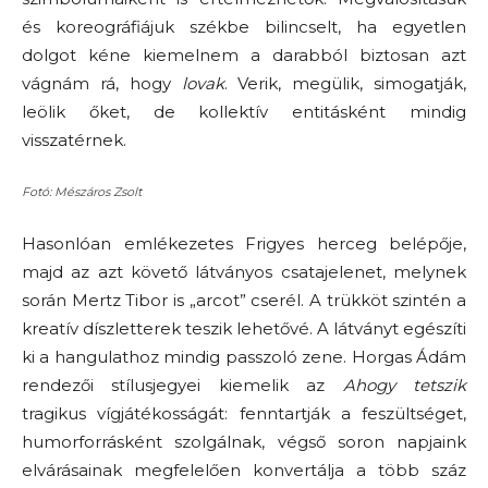
és koreográfiájuk székbe bilincselt, ha egyetlen
dolgot kéne kiemelnem a darabból biztosan azt
vágnám rá, hogy
lovak
. Verik, megülik, simogatják,
leölik őket, de kollektív entitásként mindig
visszatérnek.
Fotó: Mészáros Zsolt
Hasonlóan emlékezetes Frigyes herceg belépője,
majd az azt követő látványos csatajelenet, melynek
során Mertz Tibor is „arcot” cserél. A trükköt szintén a
kreatív díszletterek teszik lehetővé. A látványt egészíti
ki a hangulathoz mindig passzoló zene. Horgas Ádám
rendezői stílusjegyei kiemelik az
Ahogy tetszik
tragikus vígjátékosságát: fenntartják a feszültséget,
humorforrásként szolgálnak, végső soron napjaink
elvárásainak megfelelően konvertálja a több száz