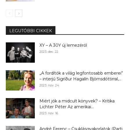
LEGUTÓBBI CIKKEK
XY – A 30Y új lemezéről
2023. dec. 22.
„A fordítók a világ legfontosabb emberei”
– interjú Sigríður Hagalín Björnsdóttirral,...
2023. nov. 24.
Miért jók a midcult könyvek? – Kritika
Lichter Péter Az amerikai...
2023. nov. 16.
André Ferenc – Csuklásgyakorlatok (Parti