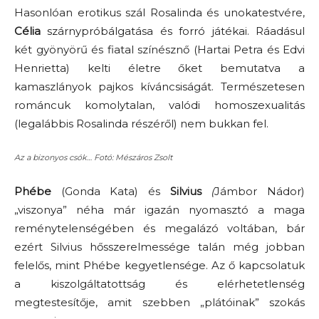
Hasonlóan erotikus szál Rosalinda és unokatestvére,
Célia
szárnypróbálgatása és forró játékai. Ráadásul
két gyönyörű és fiatal színésznő (Hartai Petra és Edvi
Henrietta) kelti életre őket bemutatva a
kamaszlányok pajkos kíváncsiságát. Természetesen
románcuk komolytalan, valódi homoszexualitás
(legalábbis Rosalinda részéről) nem bukkan fel.
Az a bizonyos csók… Fotó: Mészáros Zsolt
Phébe
(Gonda Kata) és
Silvius
(
Jámbor Nádor)
„viszonya” néha már igazán nyomasztó a maga
reménytelenségében és megalázó voltában, bár
ezért Silvius hősszerelmessége talán még jobban
felelős, mint Phébe kegyetlensége. Az ő kapcsolatuk
a kiszolgáltatottság és elérhetetlenség
megtestesítője, amit szebben „plátóinak” szokás