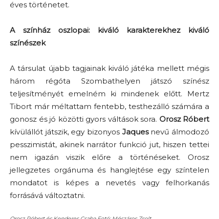
éves történetet.
A színház oszlopai: kiváló karakterekhez kiváló
színészek
A társulat újabb tagjainak kiváló játéka mellett mégis
három régóta Szombathelyen játszó színész
teljesítményét emelném ki mindenek előtt. Mertz
Tibort már méltattam fentebb, testhezálló számára a
gonosz és jó közötti gyors váltások sora.
Orosz Róbert
kívülállót játszik, egy bizonyos
Jaques
nevű álmodozó
pesszimistát, akinek narrátor funkció jut, hiszen tettei
nem igazán viszik előre a történéseket. Orosz
jellegzetes orgánuma és hanglejtése egy színtelen
mondatot is képes a nevetés vagy felhorkanás
forrásává változtatni.
Orosz Róbert és Kenderes Csaba Fotó: Mészáros Zsolt