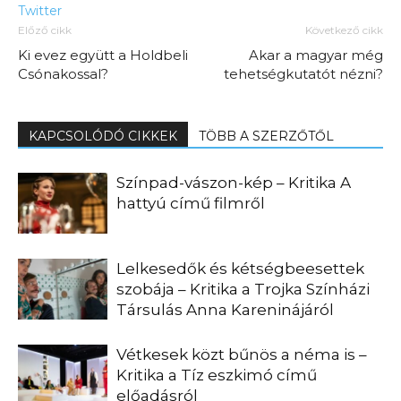
Twitter
Előző cikk
Következő cikk
Ki evez együtt a Holdbeli
Akar a magyar még
Csónakossal?
tehetségkutatót nézni?
KAPCSOLÓDÓ CIKKEK
TÖBB A SZERZŐTŐL
Színpad-vászon-kép – Kritika A
hattyú című filmről
Lelkesedők és kétségbeesettek
szobája – Kritika a Trojka Színházi
Társulás Anna Kareninájáról
Vétkesek közt bűnös a néma is –
Kritika a Tíz eszkimó című
előadásról