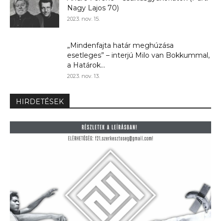
Nagy Lajos 70)
2023. nov. 15.
„Mindenfajta határ meghúzása
esetleges” – interjú Milo van Bokkummal,
a Határok...
2023. nov. 13.
HIRDETÉSEK