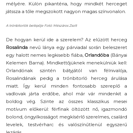
mélyére. Külön pikantéria, hogy mindkét herceget
játssza a tőle megszokott nagyon magas színvonalon.
A trónbitorlók belépője Fotó: Mészáros Zsolt
De hogyan kerül ide a szerelem? Az elűzött herceg
Rosalinda
nevű lánya egy párviadal során beleszeret
egy halott nemes legkisebb fiába,
Orlandóba
(Bányai
Kelemen Barna). Mindkettőjüknek menekülniük kell:
Orlandónak szintén bátyjától van félnivalója,
Rosalindának pedig a trónbitorló herceg árulása
miatt. Így kerül minden fontosabb szereplő a
vadlovak járta erdőbe, ahol már vár mindenkit a
boldog vég. Szinte az összes klasszikus mesei
motívum előkerül: férfinak öltözött nő, igazmondó
bolond, öngyilkosságot megkísérlő szerelmes, csalárd
levelek, testvérharc és valószínűtlenül egyszerű
lezárás.