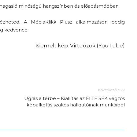
kimagasló minőségű hangszínben és előadásmódban.
ézheted. A MédiaKlikk Plusz alkalmazáson pedig
ég kedvence.
Kiemelt kép: Virtuózok (YouTube)
Az f21-re költözik a
Trashről és lélekről –
Amurpodcast
Következő cikk
Ugrás a térbe – Kiállítás az ELTE SEK végzős
képalkotás szakos hallgatóinak munkáiból