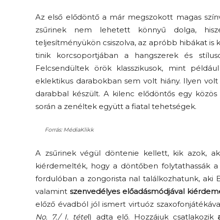
Az első elődöntő a már megszokott magas színv
zsűrinek nem lehetett könnyű dolga, hisz
teljesítményükön csiszolva, az apróbb hibákat is ki
tinik korcsoportjában a hangszerek és stíl
Felcsendültek örök klasszikusok, mint példá
eklektikus darabokban sem volt hiány. Ilyen volt
darabbal készült. A kilenc elődöntős egy közö
során a zenéltek együtt a fiatal tehetségek.
Forrás: MédiaKlikk
A zsűrinek végül döntenie kellett, kik azok, a
kiérdemelték, hogy a döntőben folytathassák a
fordulóban a zongorista
nal találkozhatunk, ak
valamint
szenvedélyes előadásmódjával kiérdeme
előző évadból jól ismert
virtuóz szaxofonjátékáva
No. 7./ I. téte
l) adta elő. Hozzájuk csatlakozik