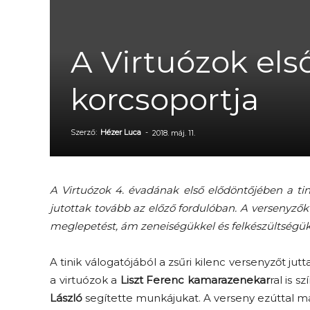
A Virtuózok első
korcsoportja
Szerző:
Hézer Luca
-
2018. máj. 11.
A Virtuózok 4. évadának első elődöntőjében a ti
jutottak tovább az előző fordulóban. A versenyz
meglepetést, ám zeneiségükkel és felkészültségük
A tinik válogatójából a zsűri kilenc versenyzőt ju
a virtuózok a
Liszt Ferenc kamarazenekar
ral is s
László
segítette munkájukat. A verseny ezúttal má