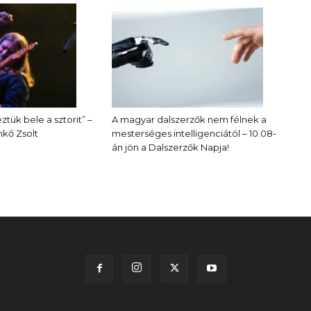
ztük bele a sztorit” –
A magyar dalszerzők nem félnek a
kő Zsolt
mesterséges intelligenciától – 10.08-
án jön a Dalszerzők Napja!