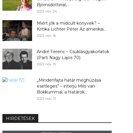
Björnsdóttirral,...
2023. nov. 24.
Miért jók a midcult könyvek? –
Kritika Lichter Péter Az amerikai...
2023. nov. 16.
André Ferenc – Csuklásgyakorlatok
(Parti Nagy Lajos 70)
2023. nov. 15.
„Mindenfajta határ meghúzása
esetleges” – interjú Milo van
Bokkummal, a Határok...
2023. nov. 13.
HIRDETÉSEK