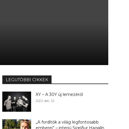
LEGUTÓBBI CIKKEK
XY – A 30Y új lemezéről
2023. dec. 22.
„A fordítók a világ legfontosabb
emberei” – interjú Sigríður Hagalín