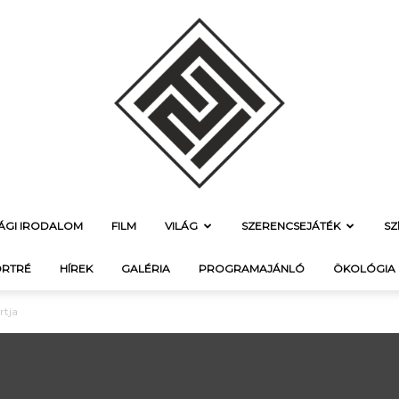
SÁGI IRODALOM
FILM
VILÁG
SZERENCSEJÁTÉK
SZ
f21.hu
RTRÉ
HÍREK
GALÉRIA
PROGRAMAJÁNLÓ
ÖKOLÓGIA
rtja
–