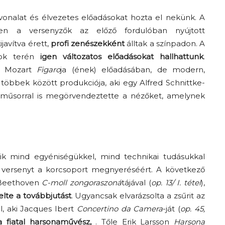
onalat és élvezetes előadásokat hozta el nekünk. A
en a versenyzők az előző fordulóban nyújtott
javítva érett,
profi zenészekként
álltak a színpadon. A
usok terén
igen változatos előadásokat hallhattunk
.
ul Mozart
Figaro
ja (ének) előadásában, de modern,
 többek között produkciója, aki egy Alfred Schnittke-
s műsorral is megörvendeztette a nézőket, amelynek
kik mind egyéniségükkel, mind technikai tudásukkal
 versenyt a korcsoport megnyeréséért. A következő
i Beethoven
C-moll zongoraszoná
tájával (
op. 13/ I. tétel
),
lte a továbbjutást
. Ugyancsak elvarázsolta a zsűrit az
l, aki Jacques Ibert
Concertino da Camera
-ját (
op. 45,
a
fiatal harsonaművész,
. Tőle Erik Larsson
Harsona