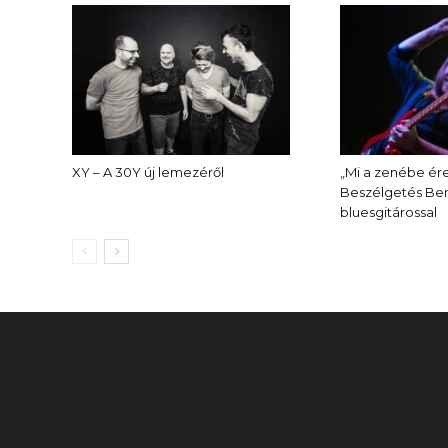
XY – A 30Y új lemezéről
„Mi a zenébe ére
Beszélgetés Ben
bluesgitárossal