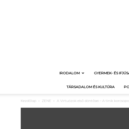
IRODALOM
GYERMEK- ÉS IFJÚ
TÁRSADALOM ÉS KULTÚRA
PO
Kezdőlap
ZENE
A Virtuózok első döntősei – A tinik korcsopo