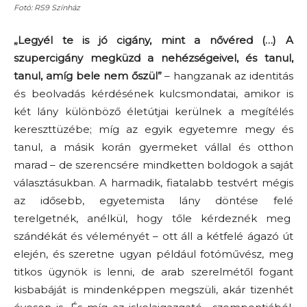
Fotó: RS9 Színház
„Legyél te is jó cigány, mint a nővéred (…) A
szupercigány megküzd a nehézségeivel, és tanul,
tanul, amíg bele nem őszül”
– hangzanak az identitás
és beolvadás kérdésének kulcsmondatai, amikor is
két lány különböző életútjai kerülnek a megítélés
kereszttüzébe; míg az egyik egyetemre megy és
tanul, a másik korán gyermeket vállal és otthon
marad – de szerencsére mindketten boldogok a saját
választásukban. A harmadik, fiatalabb testvért mégis
az idősebb, egyetemista lány döntése felé
terelgetnék, anélkül, hogy tőle kérdeznék meg
szándékát és véleményét – ott áll a kétfelé ágazó út
elején, és szeretne ugyan például fotóművész, meg
titkos ügynök is lenni, de arab szerelmétől fogant
kisbabáját is mindenképpen megszüli, akár tizenhét