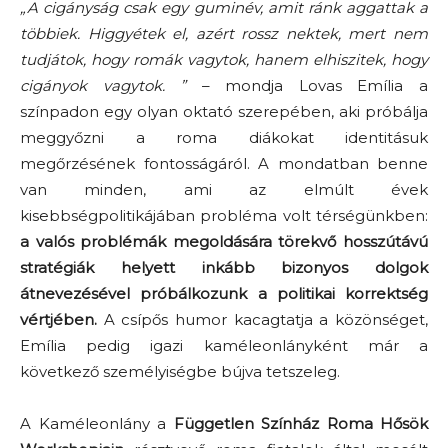
„A cigányság csak egy guminév, amit ránk aggattak a
többiek. Higgyétek el, azért rossz nektek, mert nem
tudjátok, hogy romák vagytok, hanem elhiszitek, hogy
cigányok vagytok. ”
– mondja Lovas Emília a
színpadon egy olyan oktató szerepében, aki próbálja
meggyőzni a roma diákokat identitásuk
megőrzésének fontosságáról. A mondatban benne
van minden, ami az elmúlt évek
kisebbségpolitikájában probléma volt térségünkben:
a valós problémák megoldására törekvő hosszútávú
stratégiák helyett inkább bizonyos dolgok
átnevezésével próbálkozunk a politikai korrektség
vértjében.
A csípős humor kacagtatja a közönséget,
Emília pedig igazi kaméleonlányként már a
következő személyiségbe bújva tetszeleg.
A Kaméleonlány a
Független Színház Roma Hősök