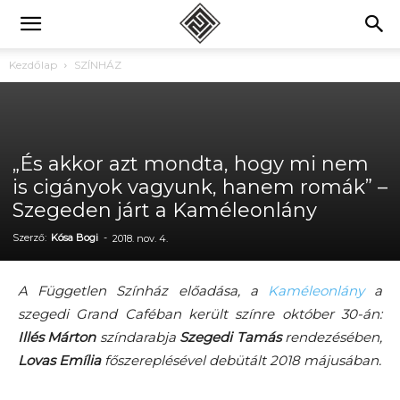
Kezdőlap
SZÍNHÁZ
„És akkor azt mondta, hogy mi nem
is cigányok vagyunk, hanem romák” –
Szegeden járt a Kaméleonlány
Szerző:
Kósa Bogi
-
2018. nov. 4.
A Független Színház előadása, a
Kaméleonlány
a
szegedi Grand Caféban került színre október 30-án:
Illés Márton
színdarabja
Szegedi Tamás
rendezésében,
Lovas Emília
főszereplésével debütált 2018 májusában.