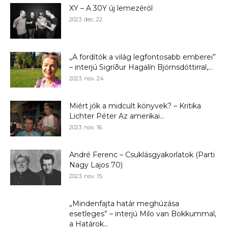
XY – A 30Y új lemezéről
2023. dec. 22.
„A fordítók a világ legfontosabb emberei”
– interjú Sigríður Hagalín Björnsdóttirral,...
2023. nov. 24.
Miért jók a midcult könyvek? – Kritika
Lichter Péter Az amerikai...
2023. nov. 16.
André Ferenc – Csuklásgyakorlatok (Parti
Nagy Lajos 70)
2023. nov. 15.
„Mindenfajta határ meghúzása
esetleges” – interjú Milo van Bokkummal,
a Határok...