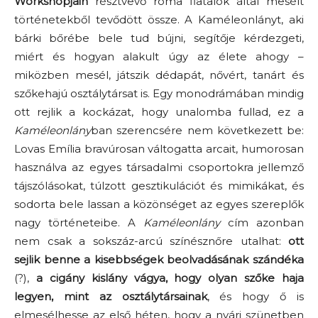
Workshopjain
résztvevő roma fiatalok által mesélt
történetekből tevődött össze. A Kaméleonlányt, aki
bárki bőrébe bele tud bújni, segítője kérdezgeti,
miért és hogyan alakult úgy az élete ahogy –
miközben mesél, játszik dédapát, nővért, tanárt és
szőkehajú osztálytársat is. Egy monodrámában mindig
ott rejlik a kockázat, hogy unalomba fullad, ez a
Kaméleonlány
ban szerencsére nem következett be:
Lovas Emília bravúrosan váltogatta arcait, humorosan
használva az egyes társadalmi csoportokra jellemző
tájszólásokat, túlzott gesztikulációt és mimikákat, és
sodorta bele lassan a közönséget az egyes szereplők
nagy történeteibe. A
Kaméleonlány
cím azonban
nem csak a sokszáz-arcú színésznőre utalhat:
ott
sejlik benne a kisebbségek beolvadásának szándéka
(?),
a
cigány kislány vágya, hogy olyan szőke haja
legyen, mint az osztálytársainak
, és hogy ő is
elmesélhesse az első héten, hogy a nyári szünetben