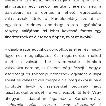
évesen is. És míg az iskolaigazgató szempontjából,
aki csupán egy zengő hangként jelenik meg a
darabban, ez a döntés a lehető legrosszabb
választásnak tűnik, a Kaméleonlány szerint az
egyetlen értelmes lehetőség: hiszen egyébként
tényleg:
valójában mi lehet kevésbé fontos egy
tinédzsernek az életében éppen, mint az iskola?
A darab a sztereotipikus gondolkodás ellen, és mások
figyelmes meghallgatása és megismerése mellett
teszi le a voksát; s bár – szerencsére – konkrét
válaszokat nem ad, az üzenet mégis felsejlik: hogy a
kisebbségi és többségi embernek egyaránt a saját
sorsát és válaszait kell megtalálnia, még akkor is, ha a
körülötte lévők jó szándékkal próbálják nagy
igazságokkal terelgetni a vélt legjobb út felé. Vagy,
ahogyan a darabban fogalmaz a Kaméleonlány:
„Lehetnék szőke szépség… vagy díszcigány! A