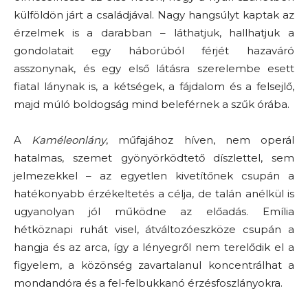
külföldön járt a családjával. Nagy hangsúlyt kaptak az
érzelmek is a darabban – láthatjuk, hallhatjuk a
gondolatait egy háborúból férjét hazaváró
asszonynak, és egy első látásra szerelembe esett
fiatal lánynak is, a kétségek, a fájdalom és a felsejlő,
majd múló boldogság mind beleférnek a szűk órába.
A
Kaméleonlány
, műfajához híven, nem operál
hatalmas, szemet gyönyörködtető díszlettel, sem
jelmezekkel – az egyetlen kivetítőnek csupán a
hatékonyabb érzékeltetés a célja, de talán anélkül is
ugyanolyan jól működne az előadás. Emília
hétköznapi ruhát visel, átváltozóeszköze csupán a
hangja és az arca, így a lényegről nem terelődik el a
figyelem, a közönség zavartalanul koncentrálhat a
mondandóra és a fel-felbukkanó érzésfoszlányokra.