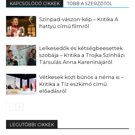
KAPCSOLÓDÓ CIKKEK
TÖBB A SZERZŐTŐL
Színpad-vászon-kép – Kritika A
hattyú című filmről
Lelkesedők és kétségbeesettek
szobája – Kritika a Trojka Színházi
Társulás Anna Kareninájáról
Vétkesek közt bűnös a néma is –
Kritika a Tíz eszkimó című
előadásról
LEGUTÓBBI CIKKEK