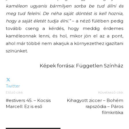
kaméleon ugyanis bármilyen sorba be tud állni és
meg tud felelni. De néha saját döntést is kell hoznia,
hogy a saját életét tudja élni.”
– a néző fülében pedig
tovább cseng a kérdés, hogy meddig érdemes
kaméleonnak lenni, és hol, mikor jön el az a pont,
ahol már többé nem akarjuk a környezethez igazítani
színünket.
Képek forrása: Független Színház
Twitter
Előző cikk
Következő cikk
#estivers 45. – Kocsis
Kihagyott ziccer – Bohém
Marcell: Ez is eső
rapszódia – Páros
filmkritika